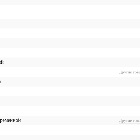
ий
Другие тов
ы
 ременной
Другие тов