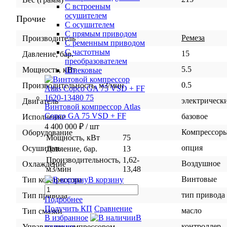
С встроеным
осушителем
Прочие
С осушителем
С прямым приводом
Ремеза
Производитель
С ременным приводом
С частотным
15
Давление, бар.
преобразователем
5.5
Мощность, кВт
Шнековые
0.5
Производительность, м3/мин
электрическ
Двигатель
Винтовой компрессор Atlas
Copco GA 75 VSD + FF
базовое
Исполнение
4 400 000 ₽
/ шт
Компрессор
Оборудование
Мощность, кВт
75
опция
Осушитель
Давление, бар.
13
Производительность,
1,62-
Воздушное
Охлаждение
м3/мин
13,48
Винтовые
В корзину
Тип компрессора
тип привода
Тип привода
Подробнее
Получить КП
Сравнение
масло
Тип смазки
В избранное
В
контроллер
наличии
Управление компрессором