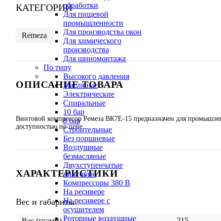
обработки
КАТЕГОРИИ
Для пищевой
промышленности
Для производства окон
Remeza
Для химического
производства
Для шиномонтажа
По типу
Высокого давления
ОПИСАНИЕ ТОВАРА
Масляные
Электрические
Спиральные
10 бар
Винтовой компрессор Ремеза ВК7E-15 предназначен для промышлен
8 бар
доступностью по цене.
Cтроительные
Без поршневые
Воздушные
безмасляные
Двухступенчатые
ХАРАКТЕРИСТИКИ
винтовые
Компрессоры 380 В
На ресивере
На ресивере с
Вес и габариты
осушителем
Роторные воздушные
215
Вес (грамм)