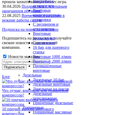
Винтовые с
прошла захватывающая бизнес-игра.
осушителем
30.04.2026
Поздравляем с успешным
Винтовые
окончанием обучения!
компрессорные
22.08.2025
Временные изменения в
установки
режиме работы склада
C ресивером и
осушителем
Подписка на новости компании
Винтовые
Подпишитесь на рассылку и получайте
безмасляные
свежие новости и акции нашей
C ресивером
компании.
16 бар для лазерного
станка
Новости магазина
Винтовые 1000 л/мин
Винтовые 2000 л/мин
Промышленные
винтовые
Дизельные
Блог
Дизельные 10 бар
Дизельные винтовые
Дизельные на шасси
Что лучше: винтовой или поршневой
Дизельные
компрессор?
передвижные
Прицепные дизельные
Поршневые
10 причин выбора винтового
Поршневые масляные
компрессора