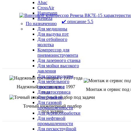
Abac
CrossAir
Hansmann
Remeza
По назначению
Для медицины
Для выдува пэт
Для отбойного
молотка
Компрессор для
пневмоинструмента
Для лазерного станка
Для мойки высокого
давления
Для производства
Для мебельного
Надежный поставщик с 1997
производства
Монтаж и сервис под
года
Для автосервиса
Для буровой
Для газовой
Точный инженерный подбор
промышленности
под задачи
Для деревообработки
Для нефтяной
промышленности
Для пескоструйной