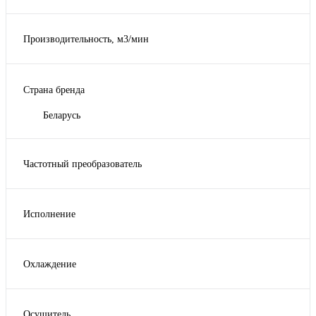
Производительность, м3/мин
Страна бренда
Беларусь
Частотный преобразователь
Нет
Исполнение
для улицы
на шасси
Охлаждение
жидкостное
Осушитель