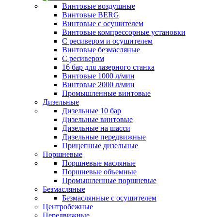
Винтовые воздушные
Винтовые BERG
Винтовые с осушителем
Винтовые компрессорные установки
C ресивером и осушителем
Винтовые безмасляные
C ресивером
16 бар для лазерного станка
Винтовые 1000 л/мин
Винтовые 2000 л/мин
Промышленные винтовые
Дизельные
Дизельные 10 бар
Дизельные винтовые
Дизельные на шасси
Дизельные передвижные
Прицепные дизельные
Поршневые
Поршневые масляные
Поршневые объемные
Промышленные поршневые
Безмасляные
Безмаслянные с осушителем
Центробежные
Передвижные