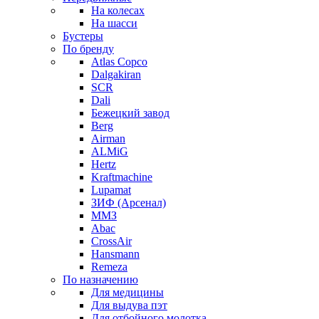
На колесах
На шасси
Бустеры
По бренду
Atlas Copco
Dalgakiran
SCR
Dali
Бежецкий завод
Berg
Airman
ALMiG
Hertz
Kraftmachine
Lupamat
ЗИФ (Арсенал)
ММЗ
Abac
CrossAir
Hansmann
Remeza
По назначению
Для медицины
Для выдува пэт
Для отбойного молотка