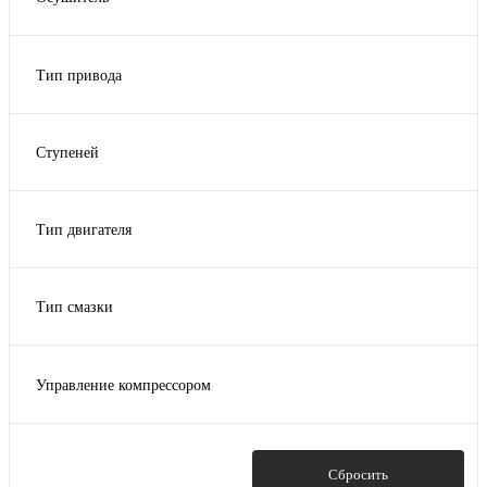
нет
опция
Тип привода
тип привода прямой
Ступеней
1
Тип двигателя
ДВС
Тип смазки
масло
Управление компрессором
Аналоговое
Показать
Сбросить