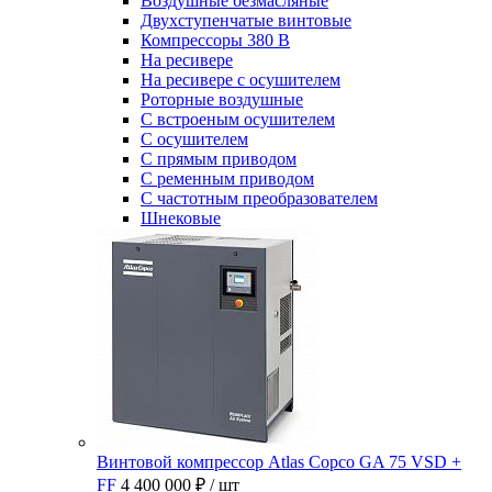
Воздушные безмасляные
Двухступенчатые винтовые
Компрессоры 380 В
На ресивере
На ресивере с осушителем
Роторные воздушные
С встроеным осушителем
С осушителем
С прямым приводом
С ременным приводом
С частотным преобразователем
Шнековые
Винтовой компрессор Atlas Copco GA 75 VSD +
FF
4 400 000 ₽
/ шт