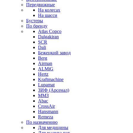
Передвижные
На колесах
На шасси
Бустеры
По бренду
Atlas Copco
Dalgakiran
SCR
Dali
Бежецкий завод
Berg
Airman
ALMiG
Hertz
Kraftmachine
Lupamat
ЗИФ (Арсенал)
ММЗ
Abac
CrossAir
Hansmann
Remeza
По назначению
Для медицины
Для выдува пэт