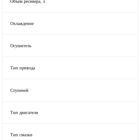
Объем ресивера, л
500
Охлаждение
Воздушное
Осушитель
да
опция
Тип привода
тип привода прямой
тип привода ременной
Ступеней
1
Тип двигателя
электрический
Тип смазки