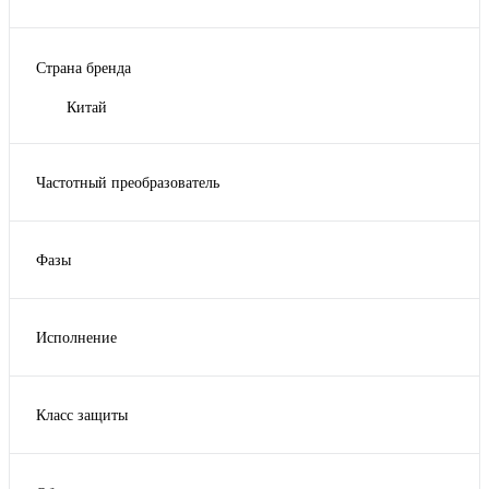
Страна бренда
Китай
Частотный преобразователь
Да
Нет
Фазы
3
Исполнение
базовое
Базовое, на ресивере
Класс защиты
Базовое, на ресивере с осушителем
IP 23
на ресивере
IP 54
на ресивере с осушителем