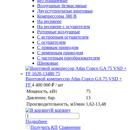
Без поршневые
Воздушные безмасляные
Двухступенчатые винтовые
Компрессоры 380 В
На ресивере
На ресивере с осушителем
Роторные воздушные
С встроеным осушителем
С осушителем
С прямым приводом
С ременным приводом
С частотным преобразователем
Шнековые
Винтовой компрессор Atlas Copco GA 75 VSD +
FF
4 400 000 ₽
/ шт
Мощность, кВт
75
Давление, бар.
13
Производительность, м3/мин
1,62-13,48
В корзину
Подробнее
Получить КП
Сравнение