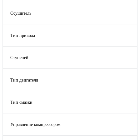
Воздушное
Осушитель
да
нет
Тип привода
опция
тип привода прямой
тип привода ременной
Ступеней
2
Тип двигателя
электрический
Тип смазки
масло
Управление компрессором
контроллер