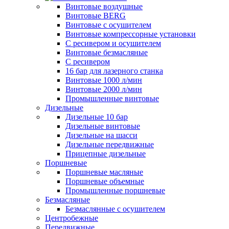
Винтовые воздушные
Винтовые BERG
Винтовые с осушителем
Винтовые компрессорные установки
C ресивером и осушителем
Винтовые безмасляные
C ресивером
16 бар для лазерного станка
Винтовые 1000 л/мин
Винтовые 2000 л/мин
Промышленные винтовые
Дизельные
Дизельные 10 бар
Дизельные винтовые
Дизельные на шасси
Дизельные передвижные
Прицепные дизельные
Поршневые
Поршневые масляные
Поршневые объемные
Промышленные поршневые
Безмасляные
Безмаслянные с осушителем
Центробежные
Передвижные