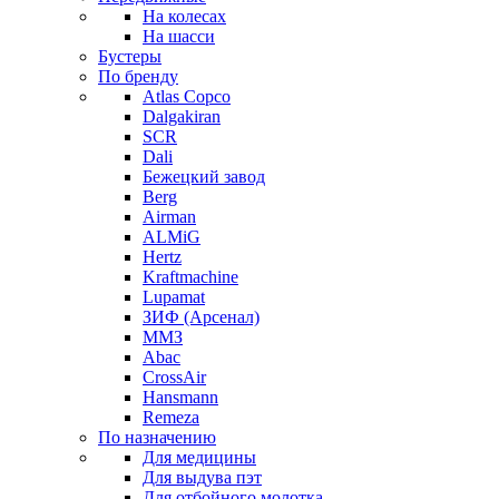
На колесах
На шасси
Бустеры
По бренду
Atlas Copco
Dalgakiran
SCR
Dali
Бежецкий завод
Berg
Airman
ALMiG
Hertz
Kraftmachine
Lupamat
ЗИФ (Арсенал)
ММЗ
Abac
CrossAir
Hansmann
Remeza
По назначению
Для медицины
Для выдува пэт
Для отбойного молотка