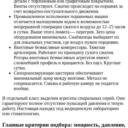
детали с тефлоновым или графитовым покрытием.
Винты отсутствуют. Сжатие происходит на поршнях за
счет возвратно-поступательного движения.
Промышленное исполнение поршневых машин
отличается малошумным ходом и возможностью
непрерывной генерации сжатого воздуха до 12–15 часов
в сутки. Выше этого лимита — перегрев. Зато цена
оборудования минимальна. Снабженцы выбирают их
для локальных участков, где воздух нужен порциями.
Винтовые безмасляные компрессоры. Тяжелая
артиллерия. Работают по принципу сухого сжатия.
Роторы винтовых безмасляных агрегатов имеют
сложнейший профиль и вращаются. Без пауз. Круглые
сутки.
Синхронизирующие шестерни обеспечивают
минимальный зазор между винтами. Металл не
соприкасается. Смазка в рабочую камеру не подается
вообще.
В отдельный класс выделим агрегаты спиральных серий. Они
гарантируют полное отсутствие пульсаций давления и тихую
работу. Настоящая находку под медицинскую лабораторию
или стоматологию.
Главные критерии подбора: мощность, давление,