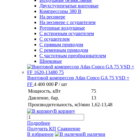
Воздушные безмасляные
Двухступенчатые винтовые
Компрессоры 380 В
На ресивере
На ресивере с осушителем
Роторные воздушные
С встроеным осушителем
С осушителем
С прямым приводом
С ременным приводом
С частотным преобразователем
Шнековые
Винтовой компрессор Atlas Copco GA 75 VSD +
FF
4 400 000 ₽
/ шт
Мощность, кВт
75
Давление, бар.
13
Производительность, м3/мин
1,62-13,48
В корзину
Подробнее
Получить КП
Сравнение
В избранное
В наличии