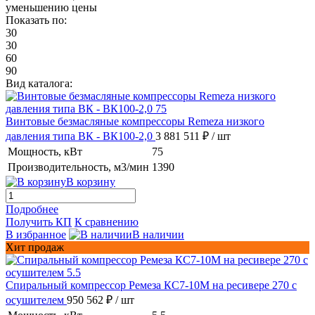
уменьшению цены
Показать по:
30
30
60
90
Вид каталога:
Винтовые безмасляные компрессоры Remeza низкого
давления типа ВК - ВК100-2,0
3 881 511 ₽
/ шт
Мощность, кВт
75
Производительность, м3/мин
1390
В корзину
Подробнее
Получить КП
К сравнению
В избранное
В наличии
Хит продаж
Спиральный компрессор Ремеза КС7-10М на ресивере 270 с
осушителем
950 562 ₽
/ шт