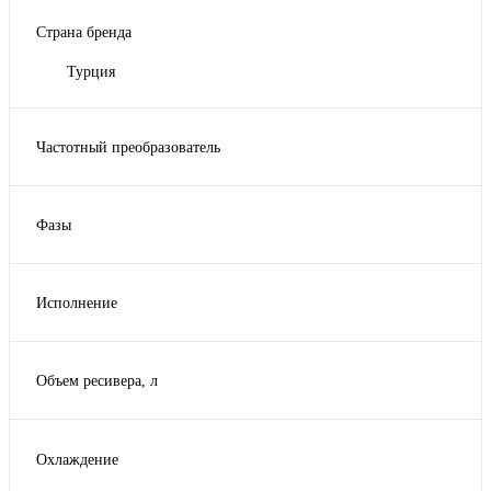
Страна бренда
Турция
Частотный преобразователь
Да
Нет
Фазы
3
Исполнение
базовое
на ресивере
Объем ресивера, л
на ресивере с осушителем
250
270
Охлаждение
500
Водяное