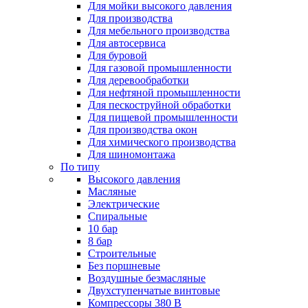
Для мойки высокого давления
Для производства
Для мебельного производства
Для автосервиса
Для буровой
Для газовой промышленности
Для деревообработки
Для нефтяной промышленности
Для пескоструйной обработки
Для пищевой промышленности
Для производства окон
Для химического производства
Для шиномонтажа
По типу
Высокого давления
Масляные
Электрические
Спиральные
10 бар
8 бар
Cтроительные
Без поршневые
Воздушные безмасляные
Двухступенчатые винтовые
Компрессоры 380 В