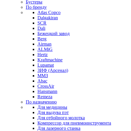
Бустеры
По бренду
Atlas Copco
Dalgakiran
SCR
Dali
Бежецкий завод
Berg
Airman
ALMiG
Hertz
Kraftmachine
Lupamat
ЗИФ (Арсенал)
ММЗ
Abac
CrossAir
Hansmann
Remeza
По назначению
Для медицины
Для выдува пэт
Для отбойного молотка
Компрессор для пневмоинструмента
Для лазерного станка