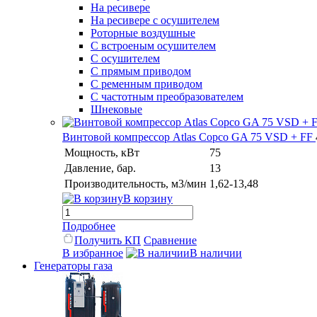
На ресивере
На ресивере с осушителем
Роторные воздушные
С встроеным осушителем
С осушителем
С прямым приводом
С ременным приводом
С частотным преобразователем
Шнековые
Винтовой компрессор Atlas Copco GA 75 VSD + FF
Мощность, кВт
75
Давление, бар.
13
Производительность, м3/мин
1,62-13,48
В корзину
Подробнее
Получить КП
Сравнение
В избранное
В наличии
Генераторы газа