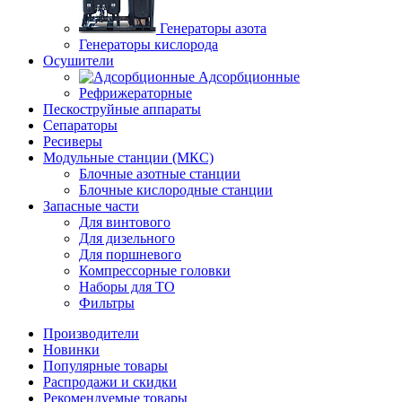
Генераторы азота
Генераторы кислорода
Осушители
Адсорбционные
Рефрижераторные
Пескоструйные аппараты
Сепараторы
Ресиверы
Модульные станции (МКС)
Блочные азотные станции
Блочные кислородные станции
Запасные части
Для винтового
Для дизельного
Для поршневого
Компрессорные головки
Наборы для ТО
Фильтры
Производители
Новинки
Популярные товары
Распродажи и скидки
Рекомендуемые товары