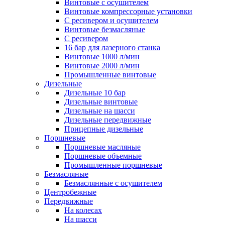
Винтовые с осушителем
Винтовые компрессорные установки
C ресивером и осушителем
Винтовые безмасляные
C ресивером
16 бар для лазерного станка
Винтовые 1000 л/мин
Винтовые 2000 л/мин
Промышленные винтовые
Дизельные
Дизельные 10 бар
Дизельные винтовые
Дизельные на шасси
Дизельные передвижные
Прицепные дизельные
Поршневые
Поршневые масляные
Поршневые объемные
Промышленные поршневые
Безмасляные
Безмаслянные с осушителем
Центробежные
Передвижные
На колесах
На шасси