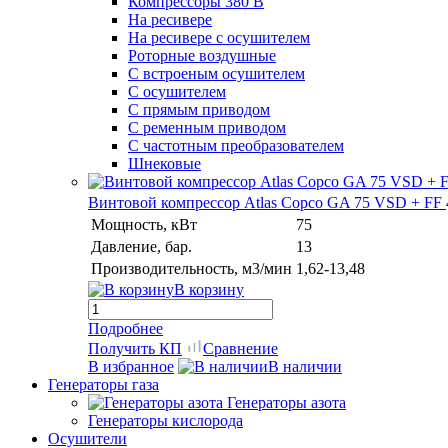
Компрессоры 380 В
На ресивере
На ресивере с осушителем
Роторные воздушные
С встроеным осушителем
С осушителем
С прямым приводом
С ременным приводом
С частотным преобразователем
Шнековые
Винтовой компрессор Atlas Copco GA 75 VSD + FF
Мощность, кВт
75
Давление, бар.
13
Производительность, м3/мин
1,62-13,48
В корзину
Подробнее
Получить КП
Сравнение
В избранное
В наличии
Генераторы газа
Генераторы азота
Генераторы кислорода
Осушители