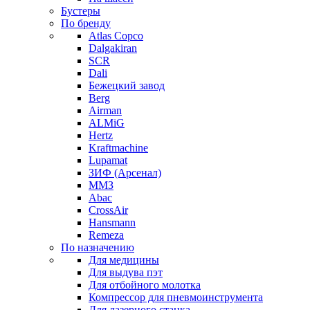
Бустеры
По бренду
Atlas Copco
Dalgakiran
SCR
Dali
Бежецкий завод
Berg
Airman
ALMiG
Hertz
Kraftmachine
Lupamat
ЗИФ (Арсенал)
ММЗ
Abac
CrossAir
Hansmann
Remeza
По назначению
Для медицины
Для выдува пэт
Для отбойного молотка
Компрессор для пневмоинструмента
Для лазерного станка