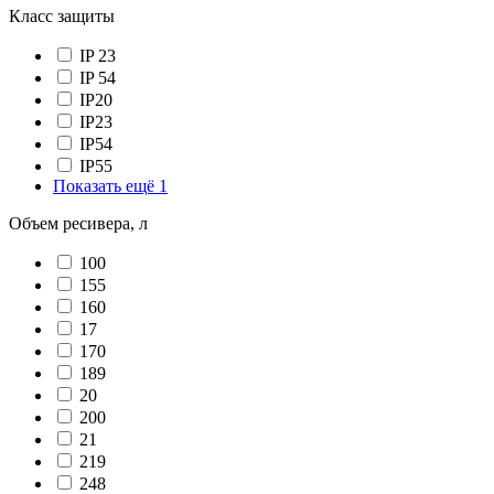
Класс защиты
IP 23
IP 54
IP20
IP23
IP54
IP55
Показать ещё 1
Объем ресивера, л
100
155
160
17
170
189
20
200
21
219
248