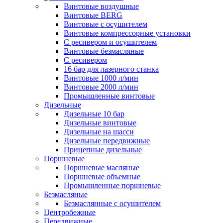
Винтовые воздушные
Винтовые BERG
Винтовые с осушителем
Винтовые компрессорные установки
C ресивером и осушителем
Винтовые безмасляные
C ресивером
16 бар для лазерного станка
Винтовые 1000 л/мин
Винтовые 2000 л/мин
Промышленные винтовые
Дизельные
Дизельные 10 бар
Дизельные винтовые
Дизельные на шасси
Дизельные передвижные
Прицепные дизельные
Поршневые
Поршневые масляные
Поршневые объемные
Промышленные поршневые
Безмасляные
Безмаслянные с осушителем
Центробежные
Передвижные