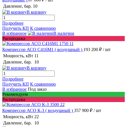
Давление, бар.
10
В корзину
Подробнее
Получить КП
К сравнению
В избранное
В наличии
Распродажа
Компрессор АСО С416М1
( воздушный )
193 200 ₽
/ шт
Мощность, кВт
11
Давление, бар.
10
В корзину
Подробнее
Получить КП
К сравнению
В избранное
Под заказ
Рекомендуем
Распродажа
Компрессор АСО К-3
( воздушный )
357 900 ₽
/ шт
Мощность, кВт
22
Давление, бар.
10