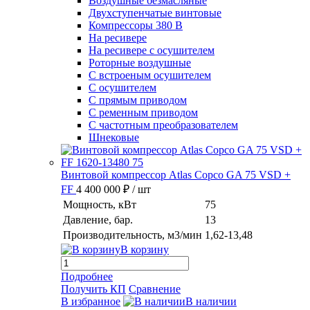
Воздушные безмасляные
Двухступенчатые винтовые
Компрессоры 380 В
На ресивере
На ресивере с осушителем
Роторные воздушные
С встроеным осушителем
С осушителем
С прямым приводом
С ременным приводом
С частотным преобразователем
Шнековые
Винтовой компрессор Atlas Copco GA 75 VSD +
FF
4 400 000 ₽
/ шт
Мощность, кВт
75
Давление, бар.
13
Производительность, м3/мин
1,62-13,48
В корзину
Подробнее
Получить КП
Сравнение
В избранное
В наличии