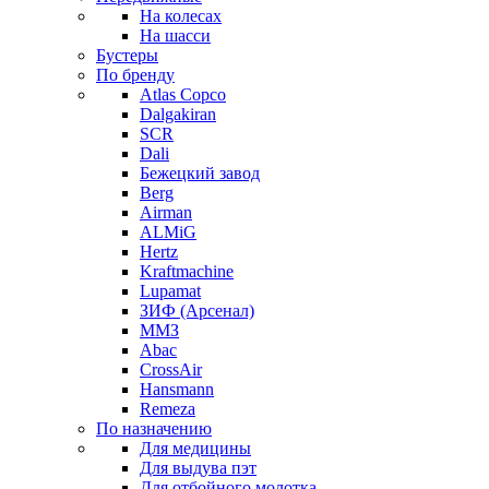
На колесах
На шасси
Бустеры
По бренду
Atlas Copco
Dalgakiran
SCR
Dali
Бежецкий завод
Berg
Airman
ALMiG
Hertz
Kraftmachine
Lupamat
ЗИФ (Арсенал)
ММЗ
Abac
CrossAir
Hansmann
Remeza
По назначению
Для медицины
Для выдува пэт
Для отбойного молотка