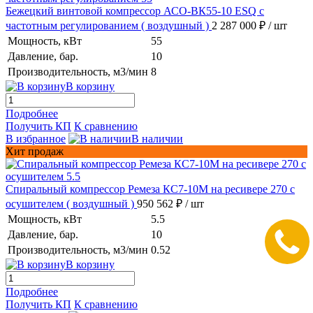
Бежецкий винтовой компрессор АСО-ВК55-10 ESQ с
частотным регулированием
( воздушный )
2 287 000 ₽
/ шт
Мощность, кВт
55
Давление, бар.
10
Производительность, м3/мин
8
В корзину
Подробнее
Получить КП
К сравнению
В избранное
В наличии
Хит продаж
Спиральный компрессор Ремеза КС7-10М на ресивере 270 с
осушителем
( воздушный )
950 562 ₽
/ шт
Мощность, кВт
5.5
Давление, бар.
10
Производительность, м3/мин
0.52
В корзину
Подробнее
Получить КП
К сравнению