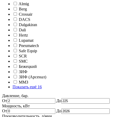
Almig
Berg
Crossair
DACS
Dalgakiran
Dali
Hertz
Lupamat
Pneumatech
Safe Equip
SCR
SMC
Бежецкий
ЗИФ
ЗИФ (Арсенал)
ММЗ
Показать ещё 16
Давление, бар.
От
До
Мощность, кВт
От
До
Производительность, л/мин