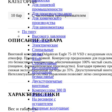
обработки
КАТЕГОРИИ
Для пищевой
промышленности
Для производства окон
10 бар
С частотным преобразователем
Для химического
производства
Для шиномонтажа
По типу
Высокого давления
ОПИСАНИЕ ТОВАРА
Масляные
Электрические
Спиральные
10 бар
Винтовой компрессор Dalgakiran Eagle 75-10 VSD с воздушным охла
атмосфер. Привод - прямой. Компрессор предназначен для подключе
8 бар
это безмасляные компрессоры, обеспечивающие 100% чистый сжатый
Cтроительные
(пищевое, фармацевтическое производство). Благодаря прямому п
Без поршневые
снижая эксплуатационные расходы до 35%. Двухступенчатый винто
Воздушные
Интеллектуальная система управления позволяет легко синхронизир
безмасляные
Двухступенчатые
винтовые
Компрессоры 380 В
ХАРАКТЕРИСТИКИ
На ресивере
На ресивере с
осушителем
Роторные воздушные
Вес и габариты