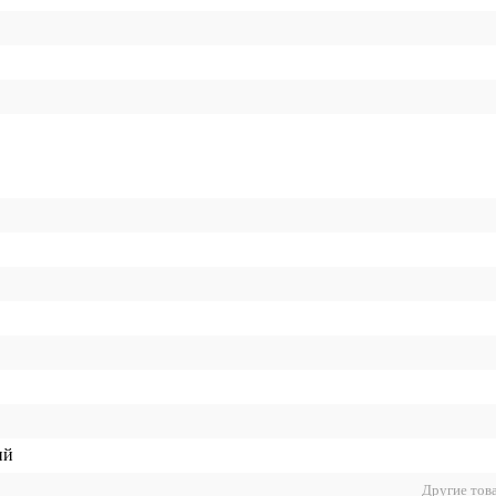
ий
Другие тов