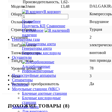
Производительность,
1,62-
DALGAKIRA
м3/мин
13,48
Модель
В корзину
Компрессор
Оборудование
Подробнее
Воздушное
Охлаждение
Получить КП
Сравнение
Турция
Страна бренда
В избранное
В
наличии
2
Ступеней
Генераторы газа
электрическ
Тип двигателя
Генераторы азота
винтовой
Генераторы кислорода
Тип компрессора
Осушители
тип привода
Тип привода
Адсорбционные
78
Уровень шума, дБ
Рефрижераторные
Пескоструйные аппараты
3
Фазы
Сепараторы
Да
Частотный преобразователь
Ресиверы
Модульные станции (МКС)
Блочные азотные станции
Блочные кислородные
станции
ПОХОЖИЕ ТОВАРЫ (8)
Запасные части
Для винтового