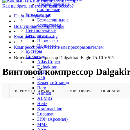
Промышленные
Как выбрать винтовой компрессор?
поршневые
Безмасляные
Главная страница
Безмаслянные с
•
осушителем
Воздушные компрессоры
Центробежные
•
Передвижные
Компрессоры по типу
На колесах
•
На шасси
Компрессоры с частотным преобразователем
Бустеры
•
По бренду
Винтовой компрессор Dalgakiran Eagle 75-10 VSD
Atlas Copco
Dalgakiran
Винтовой компрессор Dalgakir
SCR
Dali
Бежецкий завод
Berg
ВЕРНУТЬСЯ В РАЗДЕЛ
ОБЗОР ТОВАРА
ОПИСАНИЕ
Airman
ALMiG
Hertz
Kraftmachine
Lupamat
ЗИФ (Арсенал)
ММЗ
Abac