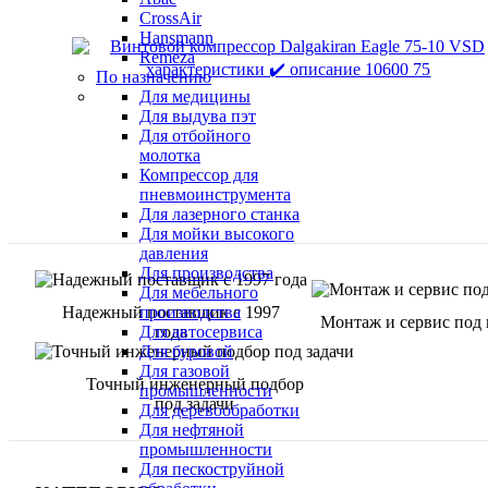
CrossAir
Hansmann
Remeza
По назначению
Для медицины
Для выдува пэт
Для отбойного
молотка
Компрессор для
пневмоинструмента
Для лазерного станка
Для мойки высокого
давления
Для производства
Для мебельного
Надежный поставщик с 1997
производства
Монтаж и сервис под
года
Для автосервиса
Для буровой
Для газовой
Точный инженерный подбор
промышленности
под задачи
Для деревообработки
Для нефтяной
промышленности
Для пескоструйной