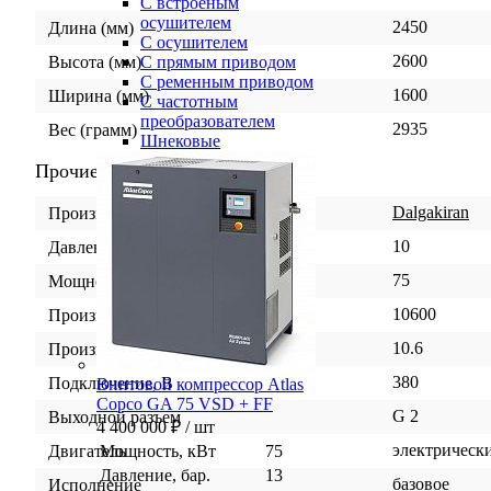
С встроеным
осушителем
2450
Длина (мм)
С осушителем
2600
С прямым приводом
Высота (мм)
С ременным приводом
1600
Ширина (мм)
С частотным
преобразователем
2935
Вес (грамм)
Шнековые
Прочие
Dalgakiran
Производитель
10
Давление, бар.
75
Мощность, кВт
10600
Производительность, л/мин
10.6
Производительность, м3/мин
380
Подключение, В
Винтовой компрессор Atlas
Copco GA 75 VSD + FF
G 2
Выходной разъем
4 400 000 ₽
/ шт
электрическ
Мощность, кВт
75
Двигатель
Давление, бар.
13
базовое
Исполнение