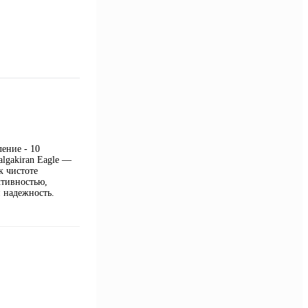
ение - 10
lgakiran Eagle —
к чистоте
ктивностью,
 надежность.