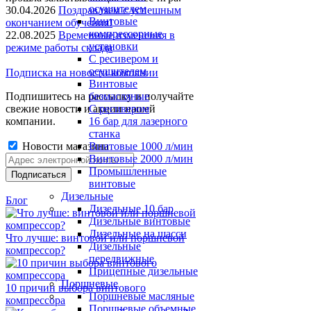
осушителем
30.04.2026
Поздравляем с успешным
Винтовые
окончанием обучения!
компрессорные
22.08.2025
Временные изменения в
установки
режиме работы склада
C ресивером и
осушителем
Подписка на новости компании
Винтовые
Подпишитесь на рассылку и получайте
безмасляные
свежие новости и акции нашей
C ресивером
компании.
16 бар для лазерного
станка
Новости магазина
Винтовые 1000 л/мин
Винтовые 2000 л/мин
Промышленные
винтовые
Дизельные
Блог
Дизельные 10 бар
Дизельные винтовые
Дизельные на шасси
Что лучше: винтовой или поршневой
Дизельные
компрессор?
передвижные
Прицепные дизельные
Поршневые
10 причин выбора винтового
Поршневые масляные
компрессора
Поршневые объемные