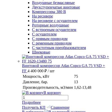
Воздушные безмасляные
Двухступенчатые винтовые
Компрессоры 380 В
На ресивере
На ресивере с осушителем
Роторные воздушные
С встроеным осушителем
С осушителем
С прямым приводом
С ременным приводом
С частотным преобразователем
Шнековые
Винтовой компрессор Atlas Copco GA 75 VSD +
FF
4 400 000 ₽
/ шт
Мощность, кВт
75
Давление, бар.
13
Производительность, м3/мин
1,62-13,48
В корзину
Подробнее
Получить КП
Сравнение
В избранное
В наличии