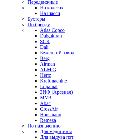
Передвижные
На колесах
На шасси
Бустеры
По бренду
Atlas Copco
Dalgakiran
SCR
Dali
Бежецкий завод
Berg
Airman
ALMiG
Hertz
Kraftmachine
Lupamat
ЗИФ (Арсенал)
ММЗ
Abac
CrossAir
Hansmann
Remeza
По назначению
Для медицины
Для выдува пэт