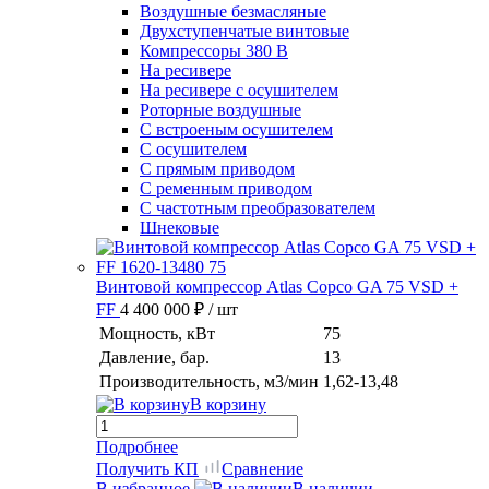
Воздушные безмасляные
Двухступенчатые винтовые
Компрессоры 380 В
На ресивере
На ресивере с осушителем
Роторные воздушные
С встроеным осушителем
С осушителем
С прямым приводом
С ременным приводом
С частотным преобразователем
Шнековые
Винтовой компрессор Atlas Copco GA 75 VSD +
FF
4 400 000 ₽
/ шт
Мощность, кВт
75
Давление, бар.
13
Производительность, м3/мин
1,62-13,48
В корзину
Подробнее
Получить КП
Сравнение
В избранное
В наличии