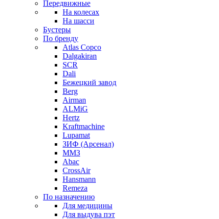
Передвижные
На колесах
На шасси
Бустеры
По бренду
Atlas Copco
Dalgakiran
SCR
Dali
Бежецкий завод
Berg
Airman
ALMiG
Hertz
Kraftmachine
Lupamat
ЗИФ (Арсенал)
ММЗ
Abac
CrossAir
Hansmann
Remeza
По назначению
Для медицины
Для выдува пэт