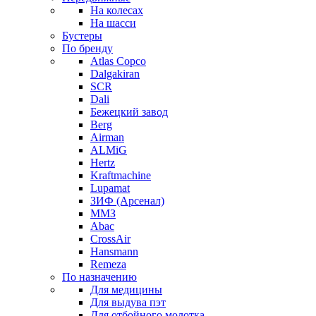
На колесах
На шасси
Бустеры
По бренду
Atlas Copco
Dalgakiran
SCR
Dali
Бежецкий завод
Berg
Airman
ALMiG
Hertz
Kraftmachine
Lupamat
ЗИФ (Арсенал)
ММЗ
Abac
CrossAir
Hansmann
Remeza
По назначению
Для медицины
Для выдува пэт
Для отбойного молотка