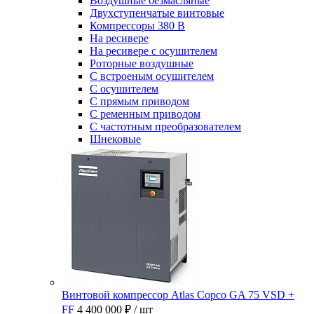
Воздушные безмасляные
Двухступенчатые винтовые
Компрессоры 380 В
На ресивере
На ресивере с осушителем
Роторные воздушные
С встроеным осушителем
С осушителем
С прямым приводом
С ременным приводом
С частотным преобразователем
Шнековые
Винтовой компрессор Atlas Copco GA 75 VSD +
FF
4 400 000 ₽
/ шт