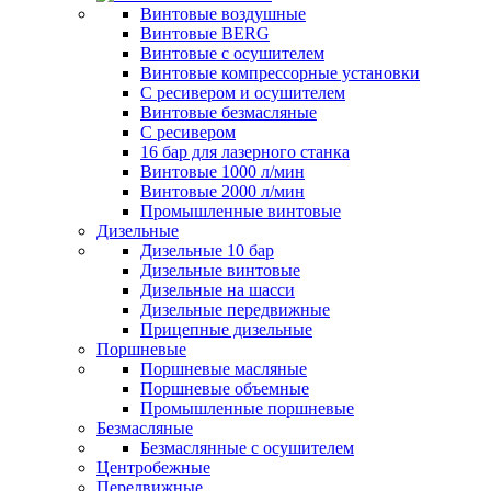
Винтовые воздушные
Винтовые BERG
Винтовые с осушителем
Винтовые компрессорные установки
C ресивером и осушителем
Винтовые безмасляные
C ресивером
16 бар для лазерного станка
Винтовые 1000 л/мин
Винтовые 2000 л/мин
Промышленные винтовые
Дизельные
Дизельные 10 бар
Дизельные винтовые
Дизельные на шасси
Дизельные передвижные
Прицепные дизельные
Поршневые
Поршневые масляные
Поршневые объемные
Промышленные поршневые
Безмасляные
Безмаслянные с осушителем
Центробежные
Передвижные