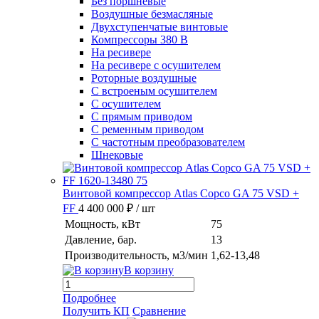
Без поршневые
Воздушные безмасляные
Двухступенчатые винтовые
Компрессоры 380 В
На ресивере
На ресивере с осушителем
Роторные воздушные
С встроеным осушителем
С осушителем
С прямым приводом
С ременным приводом
С частотным преобразователем
Шнековые
Винтовой компрессор Atlas Copco GA 75 VSD +
FF
4 400 000 ₽
/ шт
Мощность, кВт
75
Давление, бар.
13
Производительность, м3/мин
1,62-13,48
В корзину
Подробнее
Получить КП
Сравнение