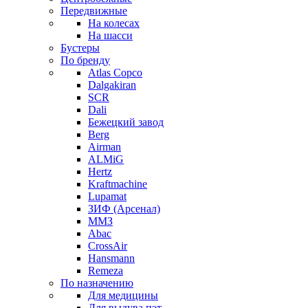
Передвижные
На колесах
На шасси
Бустеры
По бренду
Atlas Copco
Dalgakiran
SCR
Dali
Бежецкий завод
Berg
Airman
ALMiG
Hertz
Kraftmachine
Lupamat
ЗИФ (Арсенал)
ММЗ
Abac
CrossAir
Hansmann
Remeza
По назначению
Для медицины
Для выдува пэт