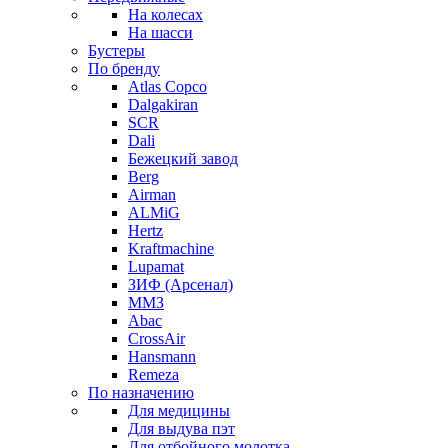
На колесах
На шасси
Бустеры
По бренду
Atlas Copco
Dalgakiran
SCR
Dali
Бежецкий завод
Berg
Airman
ALMiG
Hertz
Kraftmachine
Lupamat
ЗИФ (Арсенал)
ММЗ
Abac
CrossAir
Hansmann
Remeza
По назначению
Для медицины
Для выдува пэт
Для отбойного молотка