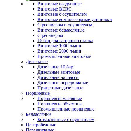
Винтовые воздушные
Винтовые BERG
Винтовые с осушителем
Винтовые компрессорные установки
C ресивером и осушителем
Винтовые безмасляные
C ресивером
16 бар для лазерного станка
Винтовые 1000 л/мин
Винтовые 2000 л/мин
Промышленные винтовые
Дизельные
Дизельные 10 бар
Дизельные винтовые
Дизельные на шасси
Дизельные передвижные
Прицепные дизельные
Поршневые
Поршневые масляные
Поршневые объемные
Промышленные поршневые
Безмасляные
Безмаслянные с осушителем
Центробежные
Передвижные