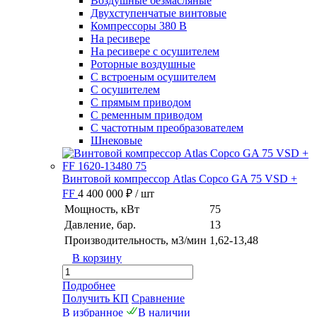
Воздушные безмасляные
Двухступенчатые винтовые
Компрессоры 380 В
На ресивере
На ресивере с осушителем
Роторные воздушные
С встроеным осушителем
С осушителем
С прямым приводом
С ременным приводом
С частотным преобразователем
Шнековые
Винтовой компрессор Atlas Copco GA 75 VSD +
FF
4 400 000 ₽
/ шт
Мощность, кВт
75
Давление, бар.
13
Производительность, м3/мин
1,62-13,48
В корзину
Подробнее
Получить КП
Сравнение
В избранное
В наличии