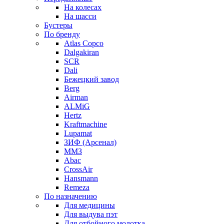
На колесах
На шасси
Бустеры
По бренду
Atlas Copco
Dalgakiran
SCR
Dali
Бежецкий завод
Berg
Airman
ALMiG
Hertz
Kraftmachine
Lupamat
ЗИФ (Арсенал)
ММЗ
Abac
CrossAir
Hansmann
Remeza
По назначению
Для медицины
Для выдува пэт
Для отбойного молотка