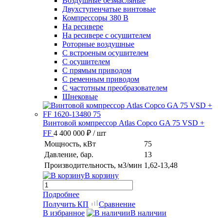
Воздушные безмасляные
Двухступенчатые винтовые
Компрессоры 380 В
На ресивере
На ресивере с осушителем
Роторные воздушные
С встроеным осушителем
С осушителем
С прямым приводом
С ременным приводом
С частотным преобразователем
Шнековые
Винтовой компрессор Atlas Copco GA 75 VSD +
FF
4 400 000 ₽
/ шт
Мощность, кВт
75
Давление, бар.
13
Производительность, м3/мин
1,62-13,48
В корзину
Подробнее
Получить КП
Сравнение
В избранное
В наличии