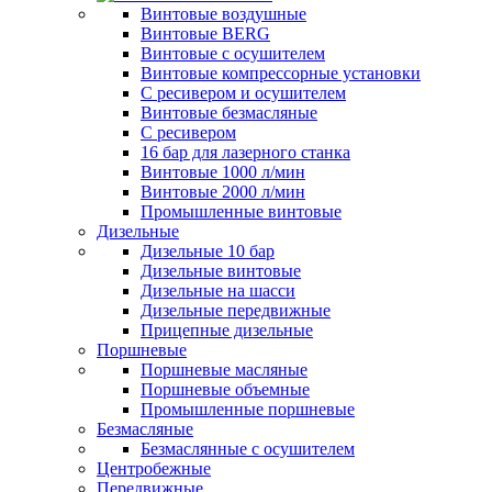
Винтовые воздушные
Винтовые BERG
Винтовые с осушителем
Винтовые компрессорные установки
C ресивером и осушителем
Винтовые безмасляные
C ресивером
16 бар для лазерного станка
Винтовые 1000 л/мин
Винтовые 2000 л/мин
Промышленные винтовые
Дизельные
Дизельные 10 бар
Дизельные винтовые
Дизельные на шасси
Дизельные передвижные
Прицепные дизельные
Поршневые
Поршневые масляные
Поршневые объемные
Промышленные поршневые
Безмасляные
Безмаслянные с осушителем
Центробежные
Передвижные