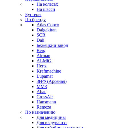
На колесах
На шасси
Бустеры
По бренду
Atlas Copco
Dalgakiran
SCR
Dali
Бежецкий завод
Berg
Airman
ALMiG
Hertz
Kraftmachine
Lupamat
ЗИФ (Арсенал)
ММЗ
Abac
CrossAir
Hansmann
Remeza
По назначению
Для медицины
Для выдува пэт
Для отбойного молотка