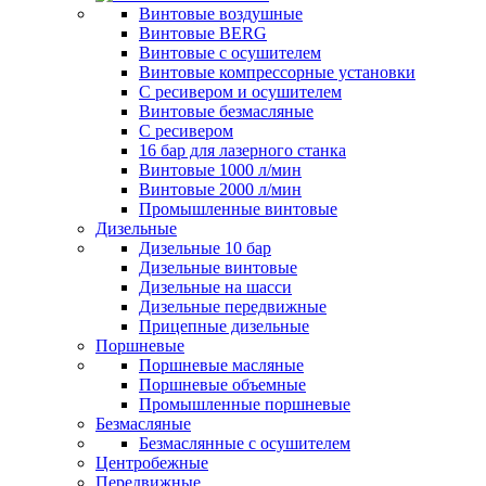
Винтовые воздушные
Винтовые BERG
Винтовые с осушителем
Винтовые компрессорные установки
C ресивером и осушителем
Винтовые безмасляные
C ресивером
16 бар для лазерного станка
Винтовые 1000 л/мин
Винтовые 2000 л/мин
Промышленные винтовые
Дизельные
Дизельные 10 бар
Дизельные винтовые
Дизельные на шасси
Дизельные передвижные
Прицепные дизельные
Поршневые
Поршневые масляные
Поршневые объемные
Промышленные поршневые
Безмасляные
Безмаслянные с осушителем
Центробежные
Передвижные