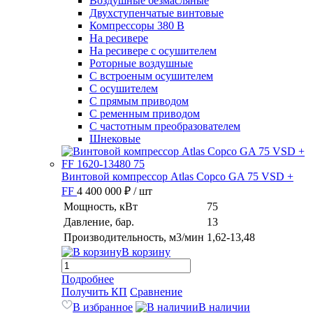
Воздушные безмасляные
Двухступенчатые винтовые
Компрессоры 380 В
На ресивере
На ресивере с осушителем
Роторные воздушные
С встроеным осушителем
С осушителем
С прямым приводом
С ременным приводом
С частотным преобразователем
Шнековые
Винтовой компрессор Atlas Copco GA 75 VSD +
FF
4 400 000 ₽
/ шт
Мощность, кВт
75
Давление, бар.
13
Производительность, м3/мин
1,62-13,48
В корзину
Подробнее
Получить КП
Сравнение
В избранное
В наличии