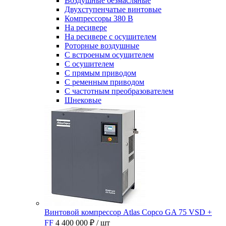
Воздушные безмасляные
Двухступенчатые винтовые
Компрессоры 380 В
На ресивере
На ресивере с осушителем
Роторные воздушные
С встроеным осушителем
С осушителем
С прямым приводом
С ременным приводом
С частотным преобразователем
Шнековые
Винтовой компрессор Atlas Copco GA 75 VSD +
FF
4 400 000 ₽
/ шт