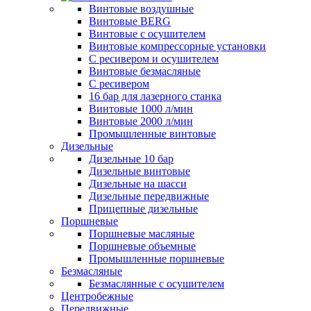
Винтовые воздушные
Винтовые BERG
Винтовые с осушителем
Винтовые компрессорные установки
C ресивером и осушителем
Винтовые безмасляные
C ресивером
16 бар для лазерного станка
Винтовые 1000 л/мин
Винтовые 2000 л/мин
Промышленные винтовые
Дизельные
Дизельные 10 бар
Дизельные винтовые
Дизельные на шасси
Дизельные передвижные
Прицепные дизельные
Поршневые
Поршневые масляные
Поршневые объемные
Промышленные поршневые
Безмасляные
Безмаслянные с осушителем
Центробежные
Передвижные