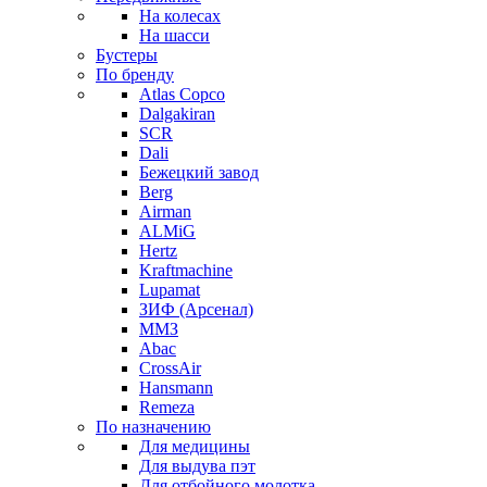
На колесах
На шасси
Бустеры
По бренду
Atlas Copco
Dalgakiran
SCR
Dali
Бежецкий завод
Berg
Airman
ALMiG
Hertz
Kraftmachine
Lupamat
ЗИФ (Арсенал)
ММЗ
Abac
CrossAir
Hansmann
Remeza
По назначению
Для медицины
Для выдува пэт
Для отбойного молотка