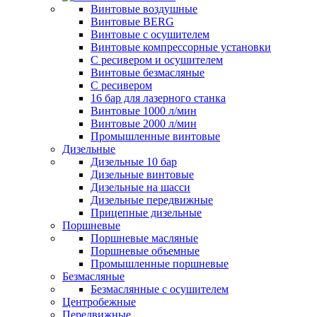
Винтовые воздушные
Винтовые BERG
Винтовые с осушителем
Винтовые компрессорные установки
C ресивером и осушителем
Винтовые безмасляные
C ресивером
16 бар для лазерного станка
Винтовые 1000 л/мин
Винтовые 2000 л/мин
Промышленные винтовые
Дизельные
Дизельные 10 бар
Дизельные винтовые
Дизельные на шасси
Дизельные передвижные
Прицепные дизельные
Поршневые
Поршневые масляные
Поршневые объемные
Промышленные поршневые
Безмасляные
Безмаслянные с осушителем
Центробежные
Передвижные