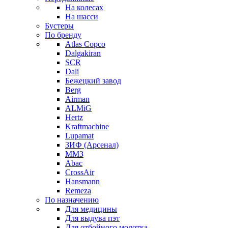
На колесах
На шасси
Бустеры
По бренду
Atlas Copco
Dalgakiran
SCR
Dali
Бежецкий завод
Berg
Airman
ALMiG
Hertz
Kraftmachine
Lupamat
ЗИФ (Арсенал)
ММЗ
Abac
CrossAir
Hansmann
Remeza
По назначению
Для медицины
Для выдува пэт
Для отбойного молотка