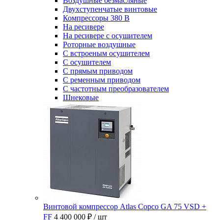
Воздушные безмасляные
Двухступенчатые винтовые
Компрессоры 380 В
На ресивере
На ресивере с осушителем
Роторные воздушные
С встроеным осушителем
С осушителем
С прямым приводом
С ременным приводом
С частотным преобразователем
Шнековые
Винтовой компрессор Atlas Copco GA 75 VSD +
FF
4 400 000 ₽
/ шт