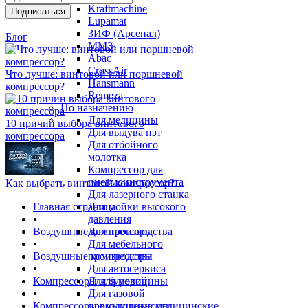
Kraftmachine
Lupamat
ЗИФ (Арсенал)
Блог
ММЗ
Abac
CrossAir
Что лучше: винтовой или поршневой
Hansmann
компрессор?
Remeza
По назначению
Для медицины
10 причин выбора винтового
Для выдува пэт
компрессора
Для отбойного
молотка
Компрессор для
пневмоинструмента
Как выбрать винтовой компрессор?
Для лазерного станка
Главная страница
Для мойки высокого
•
давления
Воздушные компрессоры
Для производства
•
Для мебельного
Воздушные компрессоры
производства
•
Для автосервиса
Компрессоры для медицины
Для буровой
•
Для газовой
Компрессоры воздушные медицинские
промышленности