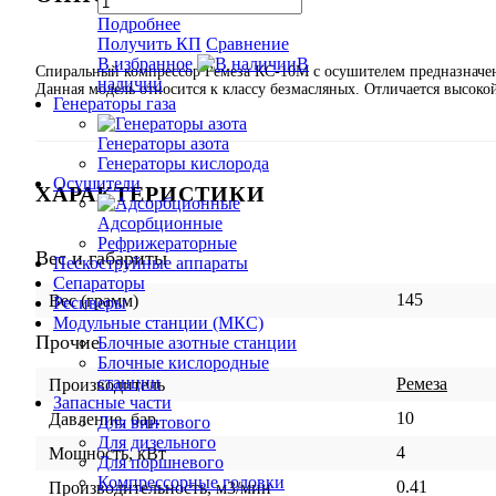
Подробнее
Получить КП
Сравнение
В избранное
В
Спиральный компрессор Ремеза КС-10М с осушителем предназначен
наличии
Данная модель относится к классу безмасляных. Отличается высок
Генераторы газа
Генераторы азота
Генераторы кислорода
Осушители
ХАРАКТЕРИСТИКИ
Адсорбционные
Рефрижераторные
Вес и габариты
Пескоструйные аппараты
Сепараторы
145
Вес (грамм)
Ресиверы
Модульные станции (МКС)
Прочие
Блочные азотные станции
Блочные кислородные
станции
Ремеза
Производитель
Запасные части
10
Давление, бар.
Для винтового
Для дизельного
4
Мощность, кВт
Для поршневого
Компрессорные головки
0.41
Производительность, м3/мин