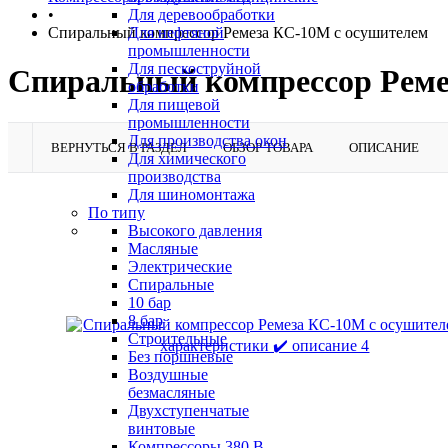
•
Для деревообработки
Спиральный компрессор Ремеза КС-10М с осушителем
Для нефтяной
промышленности
Для пескоструйной
Спиральный компрессор Реме
обработки
Для пищевой
промышленности
Для производства окон
ВЕРНУТЬСЯ В РАЗДЕЛ
ОБЗОР ТОВАРА
ОПИСАНИЕ
Для химического
производства
Для шиномонтажа
По типу
Высокого давления
Масляные
Электрические
Спиральные
10 бар
8 бар
Cтроительные
Без поршневые
Воздушные
безмасляные
Двухступенчатые
винтовые
Компрессоры 380 В