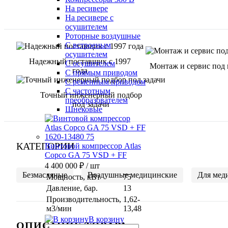
На ресивере
На ресивере с
осушителем
Роторные воздушные
С встроеным
осушителем
Надежный поставщик с 1997
С осушителем
Монтаж и сервис под
года
С прямым приводом
С ременным приводом
С частотным
Точный инженерный подбор
преобразователем
под задачи
Шнековые
КАТЕГОРИИ
Винтовой компрессор Atlas
Copco GA 75 VSD + FF
4 400 000 ₽
/ шт
Безмасляные
Воздушные медицинские
Для мед
Мощность, кВт
75
Давление, бар.
13
Производительность,
1,62-
м3/мин
13,48
В корзину
ОПИСАНИЕ ТОВАРА