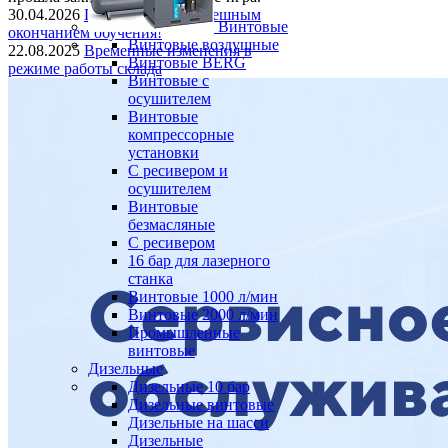
30.04.2026
Поздравляем с успешным
Винтовые
окончанием обучения!
Винтовые воздушные
22.08.2025
Временные изменения в
Винтовые BERG
режиме работы склада
Винтовые с
осушителем
Винтовые
компрессорные
установки
C ресивером и
осушителем
Винтовые
безмасляные
C ресивером
16 бар для лазерного
станка
Винтовые 1000 л/мин
Винтовые 2000 л/мин
Промышленные
винтовые
Дизельные
Дизельные 10 бар
Дизельные винтовые
Дизельные на шасси
Дизельные