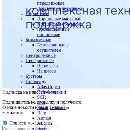
передвижные
Прицепные дизельные
Поршневые
Поршневые масляные
Поршневые объемные
Промышленные
поршневые
Безмасляные
Безмаслянные с
осушителем
Центробежные
Передвижные
На колесах
На шасси
Бустеры
По бренду
Atlas Copco
Dalgakiran
Подписка на новости компании
SCR
Подпишитесь на рассылку и получайте
Dali
свежие новости и акции нашей
Бежецкий завод
компании.
Berg
Airman
Новости магазина
ALMiG
Hertz