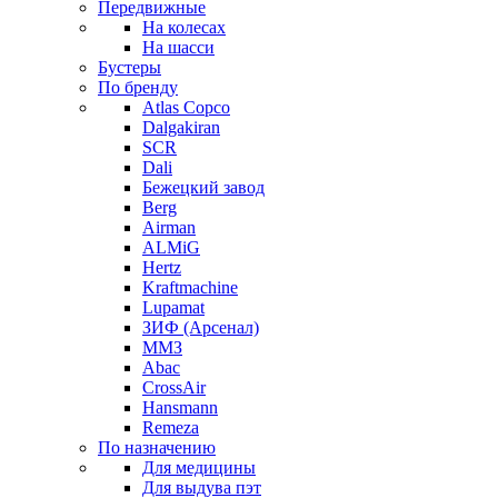
Передвижные
На колесах
На шасси
Бустеры
По бренду
Atlas Copco
Dalgakiran
SCR
Dali
Бежецкий завод
Berg
Airman
ALMiG
Hertz
Kraftmachine
Lupamat
ЗИФ (Арсенал)
ММЗ
Abac
CrossAir
Hansmann
Remeza
По назначению
Для медицины
Для выдува пэт