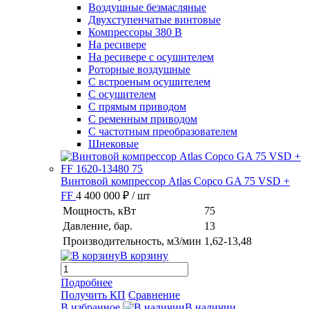
Воздушные безмасляные
Двухступенчатые винтовые
Компрессоры 380 В
На ресивере
На ресивере с осушителем
Роторные воздушные
С встроеным осушителем
С осушителем
С прямым приводом
С ременным приводом
С частотным преобразователем
Шнековые
Винтовой компрессор Atlas Copco GA 75 VSD +
FF
4 400 000 ₽
/ шт
Мощность, кВт
75
Давление, бар.
13
Производительность, м3/мин
1,62-13,48
В корзину
Подробнее
Получить КП
Сравнение
В избранное
В наличии