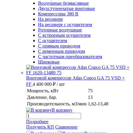
Воздушные безмасляные
Двухступенчатые винтовые
Компрессоры 380 В
На ресивере
На ресивере с осушителем
Роторные воздушные
С встроеным осушителем
С осушителем
С прямым приводом
С ременным приводом
С частотным преобразователем
Шнековые
Винтовой компрессор Atlas Copco GA 75 VSD +
FF
4 400 000 ₽
/ шт
Мощность, кВт
75
Давление, бар.
13
Производительность, м3/мин
1,62-13,48
В корзину
Подробнее
Получить КП
Сравнение