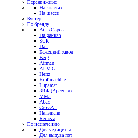
Передвижные
На колесах
На шасси
Бустеры
По бренду
Atlas Copco
Dalgakiran
SCR
Dali
Бежецкий завод
Berg
Airman
ALMiG
Hertz
Kraftmachine
Lupamat
ЗИФ (Арсенал)
ММЗ
Abac
CrossAir
Hansmann
Remeza
По назначению
Для медицины
Для выдува пэт