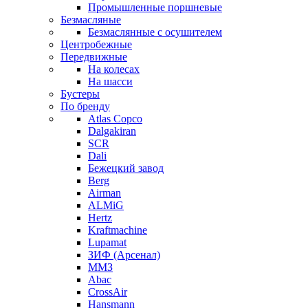
Промышленные поршневые
Безмасляные
Безмаслянные с осушителем
Центробежные
Передвижные
На колесах
На шасси
Бустеры
По бренду
Atlas Copco
Dalgakiran
SCR
Dali
Бежецкий завод
Berg
Airman
ALMiG
Hertz
Kraftmachine
Lupamat
ЗИФ (Арсенал)
ММЗ
Abac
CrossAir
Hansmann