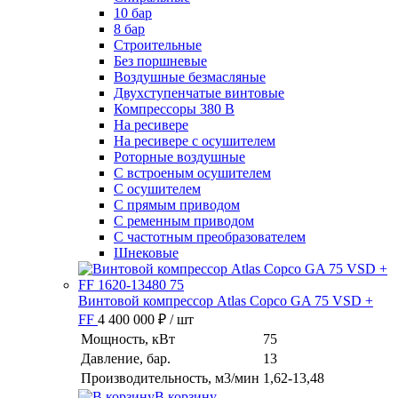
10 бар
8 бар
Cтроительные
Без поршневые
Воздушные безмасляные
Двухступенчатые винтовые
Компрессоры 380 В
На ресивере
На ресивере с осушителем
Роторные воздушные
С встроеным осушителем
С осушителем
С прямым приводом
С ременным приводом
С частотным преобразователем
Шнековые
Винтовой компрессор Atlas Copco GA 75 VSD +
FF
4 400 000 ₽
/ шт
Мощность, кВт
75
Давление, бар.
13
Производительность, м3/мин
1,62-13,48
В корзину