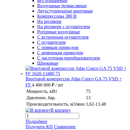
Без поршневые
Воздушные безмасляные
Двухступенчатые винтовые
Компрессоры 380 В
На ресивере
На ресивере с осушителем
Роторные воздушные
С встроеным осушителем
С осушителем
С прямым приводом
С ременным приводом
С частотным преобразователем
Шнековые
Винтовой компрессор Atlas Copco GA 75 VSD +
FF
4 400 000 ₽
/ шт
Мощность, кВт
75
Давление, бар.
13
Производительность, м3/мин
1,62-13,48
В корзину
Подробнее
Получить КП
Сравнение