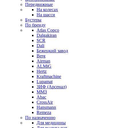
Передвижные
На колесах
На шасси
Бустеры
По бренду
Atlas Copco
Dalgakiran
SCR
Dali
Бежецкий завод
Berg
Airman
ALMiG
Hertz
Kraftmachine
Lupamat
ЗИФ (Арсенал)
ММЗ
Abac
CrossAir
Hansmann
Remeza
По назначению
Для медицины
Для выдува пэт