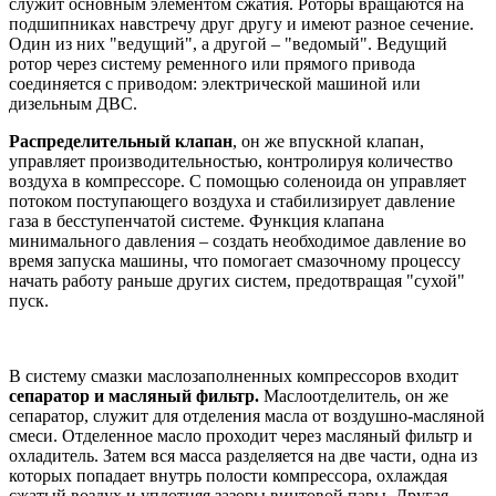
служит основным элементом сжатия. Роторы вращаются на
подшипниках навстречу друг другу и имеют разное сечение.
Один из них "ведущий", а другой – "ведомый". Ведущий
ротор через систему ременного или прямого привода
соединяется с приводом: электрической машиной или
дизельным ДВС.
Распределительный клапан
, он же впускной клапан,
управляет производительностью, контролируя количество
воздуха в компрессоре. С помощью соленоида он управляет
потоком поступающего воздуха и стабилизирует давление
газа в бесступенчатой системе. Функция клапана
минимального давления – создать необходимое давление во
время запуска машины, что помогает смазочному процессу
начать работу раньше других систем, предотвращая "сухой"
пуск.
В систему смазки маслозаполненных компрессоров входит
сепаратор и масляный фильтр.
Маслоотделитель, он же
сепаратор, служит для отделения масла от воздушно-масляной
смеси. Отделенное масло проходит через масляный фильтр и
охладитель. Затем вся масса разделяется на две части, одна из
которых попадает внутрь полости компрессора, охлаждая
сжатый воздух и уплотняя зазоры винтовой пары. Другая