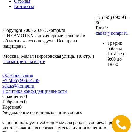
Отзывы
Контакты
+7 (495) 690-91-
96
Email:
Copyright 2005-2026 ©kompr.ru
zakaz@kompr.ru
ПНЕВМОТЕХ - инженерные решения в
области сжатого воздуха . Все права
График
защищены.
работы
Пн-Пт: с
Москва, Малая Пироговская улица, 18, стр. 1
9:00 до
Посмотреть на карте
18:00
Обратная связь
+7 (495) 690-91-96
zakaz@kompr.ru
Политика конфиденциальности
Сравнение
0
Избранное
0
Корзина
0
Уведомление об использовании cookies
Сайт использует необходимые для работы cookies. Продолжая
использование, вы соглашаетесь с их применением.