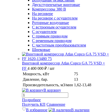
Воздушные безмасляные
Двухступенчатые винтовые
Компрессоры 380 В
На ресивере
На ресивере с осушителем
Роторные воздушные
С встроеным осушителем
С осушителем
С прямым приводом
С ременным приводом
С частотным преобразователем
Шнековые
Винтовой компрессор Atlas Copco GA 75 VSD +
FF
4 400 000 ₽
/ шт
Мощность, кВт
75
Давление, бар.
13
Производительность, м3/мин
1,62-13,48
В корзину
Подробнее
Получить КП
Сравнение
В избранное
В наличии