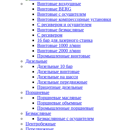
Винтовые воздушные
Винтовые BERG
Винтовые с осушителем
Винтовые компрессорные установки
C ресивером и осушителем
Винтовые безмасляные
C ресивером
16 бар для лазерного станка
Винтовые 1000 л/мин
Винтовые 2000 л/мин
Промышленные винтовые
Дизельные
Дизельные 10 бар
Дизельные винтовые
Дизельные на шасси
Дизельные передвижные
Прицепные дизельные
Поршневые
Поршневые масляные
Поршневые объемные
Промышленные поршневые
Безмасляные
Безмаслянные с осушителем
Центробежные
Передвижные