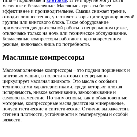
типа – поршневые и
винтовые
. И те и другие могут быть
масляные и безмасляные. Масляные агрегаты более
эффективнее и производительнее. Смазка снижает трение,
отводит лишнее тепло, уплотняет зазоры цилиндропоршневой
группы или винтового блока. Такое оборудование
применяется для длительной работы в непрерывном цикле,
отключаясь только на ночь или техническое обслуживание.
Безмасляные компрессоры работают в кратковременном
режиме, включаясь лишь по потребности.
Масляные компрессоры
Маслозаполненные компрессоры – это подвид поршневых и
винтовых машин, в полости которых непрерывно
циркулирует масляная жидкость. Это масла с особыми
техническими характеристиками, среди которых: плохая
испаряемость, низкое вспенивание, закоксовывание и
самовоспламенение. По типу основы, как и обыкновенные
моторные, компрессорные масла делятся на минеральные,
полусинтетические и синтетические. Отличие выражается в
степени плотности, устойчивости к температурам и особой
вязкости.