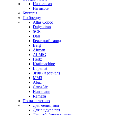
На колесах
На шасси
Бустеры
По бренду
Atlas Copco
Dalgakiran
SCR
Dali
Бежецкий завод
Berg
Airman
ALMiG
Hertz
Kraftmachine
Lupamat
ЗИФ (Арсенал)
ММЗ
Abac
CrossAir
Hansmann
Remeza
По назначению
Для медицины
Для выдува пэт
Для отбойного молотка