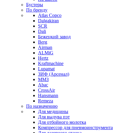
Бустеры
По бренду
Atlas Copco
Dalgakiran
SCR
Dali
Бежецкий завод
Berg
Airman
ALMiG
Hertz
Kraftmachine
Lupamat
ЗИФ (Арсенал)
ММЗ
Abac
CrossAir
Hansmann
Remeza
По назначению
Для медицины
Для выдува пэт
Для отбойного молотка
Компрессор для пневмоинструмента
Для лазерного станка