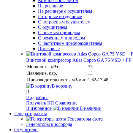
Компрессоры 380 В
На ресивере
На ресивере с осушителем
Роторные воздушные
С встроеным осушителем
С осушителем
С прямым приводом
С ременным приводом
С частотным преобразователем
Шнековые
Винтовой компрессор Atlas Copco GA 75 VSD + FF
Мощность, кВт
75
Давление, бар.
13
Производительность, м3/мин
1,62-13,48
В корзину
Подробнее
Получить КП
Сравнение
В избранное
В наличии
Генераторы газа
Генераторы азота
Генераторы кислорода
Осушители