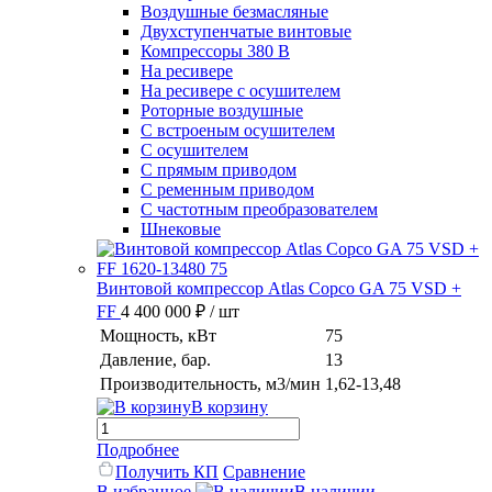
Воздушные безмасляные
Двухступенчатые винтовые
Компрессоры 380 В
На ресивере
На ресивере с осушителем
Роторные воздушные
С встроеным осушителем
С осушителем
С прямым приводом
С ременным приводом
С частотным преобразователем
Шнековые
Винтовой компрессор Atlas Copco GA 75 VSD +
FF
4 400 000 ₽
/ шт
Мощность, кВт
75
Давление, бар.
13
Производительность, м3/мин
1,62-13,48
В корзину
Подробнее
Получить КП
Сравнение
В избранное
В наличии