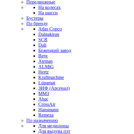
Передвижные
На колесах
На шасси
Бустеры
По бренду
Atlas Copco
Dalgakiran
SCR
Dali
Бежецкий завод
Berg
Airman
ALMiG
Hertz
Kraftmachine
Lupamat
ЗИФ (Арсенал)
ММЗ
Abac
CrossAir
Hansmann
Remeza
По назначению
Для медицины
Для выдува пэт