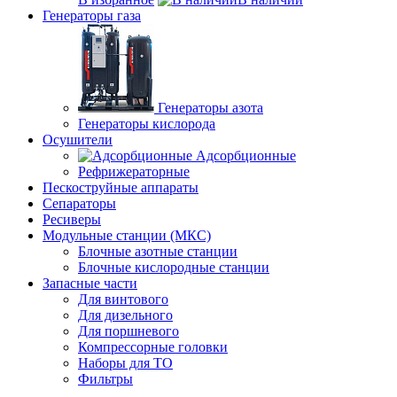
Генераторы газа
Генераторы азота
Генераторы кислорода
Осушители
Адсорбционные
Рефрижераторные
Пескоструйные аппараты
Сепараторы
Ресиверы
Модульные станции (МКС)
Блочные азотные станции
Блочные кислородные станции
Запасные части
Для винтового
Для дизельного
Для поршневого
Компрессорные головки
Наборы для ТО
Фильтры