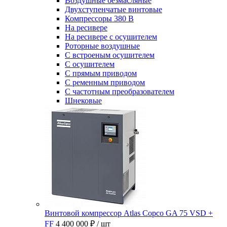
Воздушные безмасляные
Двухступенчатые винтовые
Компрессоры 380 В
На ресивере
На ресивере с осушителем
Роторные воздушные
С встроеным осушителем
С осушителем
С прямым приводом
С ременным приводом
С частотным преобразователем
Шнековые
Винтовой компрессор Atlas Copco GA 75 VSD +
FF
4 400 000 ₽
/ шт