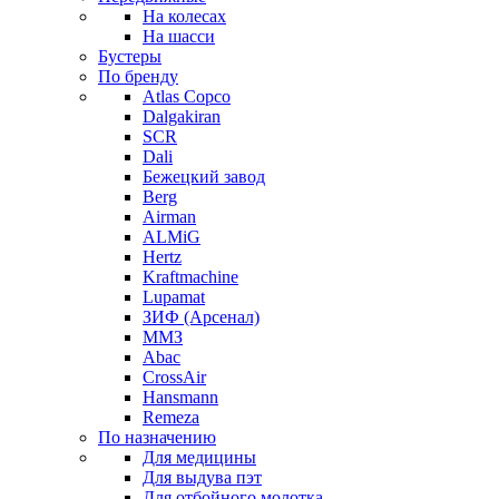
На колесах
На шасси
Бустеры
По бренду
Atlas Copco
Dalgakiran
SCR
Dali
Бежецкий завод
Berg
Airman
ALMiG
Hertz
Kraftmachine
Lupamat
ЗИФ (Арсенал)
ММЗ
Abac
CrossAir
Hansmann
Remeza
По назначению
Для медицины
Для выдува пэт
Для отбойного молотка