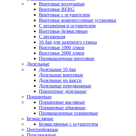
Винтовые воздушные
Винтовые BERG
Винтовые с осушителем
Винтовые компрессорные установки
C ресивером и осушителем
Винтовые безмасляные
C ресивером
16 бар для лазерного станка
Винтовые 1000 л/мин
Винтовые 2000 л/мин
Промышленные винтовые
Дизельные
Дизельные 10 бар
Дизельные винтовые
Дизельные на шасси
Дизельные передвижные
Прицепные дизельные
Поршневые
Поршневые масляные
Поршневые объемные
Промышленные поршневые
Безмасляные
Безмаслянные с осушителем
Центробежные
Передвижные