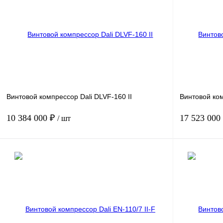
В корзину
Получить КП
К сравнению
Получить КП
В избранное
В
В избранное
наличии
Винтовой компрессор Dali DLVF-160 II
Винтовой ком
10 384 000 ₽
17 523 000
/ шт
Мощность, кВт
160-4
Мощность, кВт
Давление, бар.
13
Давление, бар
Производительность, м3/мин
34
Производитель
В корзину