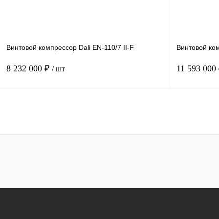
Получить КП
К сравнению
Получить КП
В избранное
В
В избранное
наличии
Винтовой компрессор Dali EN-110/7 II-F
Винтовой ком
8 232 000 ₽
11 593 000
/ шт
Мощность, кВт
110-4
Мощность, кВт
Давление, бар.
7
Давление, бар
Производительность, м3/мин
25.5
Производитель
В корзину
Получить КП
К сравнению
Получить КП
В избранное
В
В избранное
наличии