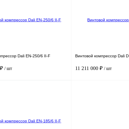
В корзину
В корз
К сравнению
Получить КП
В
В избранное
наличии
н
прессор Dali EN-250/6 II-F
Винтовой компрессор Dali D
 ₽
11 211 000 ₽
/ шт
/ шт
250-4
Мощность, кВт
18
.
6
Давление, бар.
ность, м3/мин
64.8
Производительность, м3/мин
В корзину
В корз