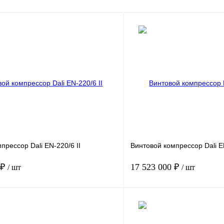
прессор Dali EN-220/6 II
Винтовой компрессор Dali EN
 ₽
17 523 000 ₽
/ шт
/ шт
220-4
Мощность, кВт
25
.
6
Давление, бар.
ность, м3/мин
55.9
Производительность, м3/мин