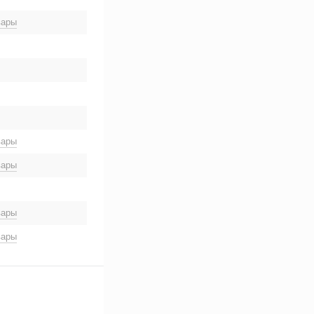
вары
вары
вары
вары
вары