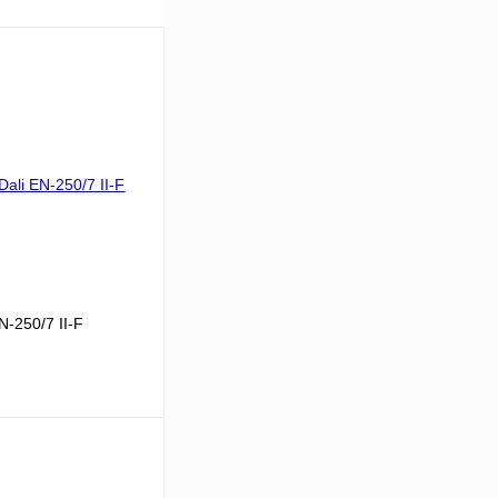
-250/7 II-F
0-4
7
59.7