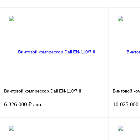
Винтовой компрессор Dali EN-110/7 II
Винтовой ком
6 326 000 ₽
10 025 000
/ шт
Мощность, кВт
110-4
Мощность, кВт
Давление, бар.
7
Давление, бар
Производительность, м3/мин
25.5
Производитель