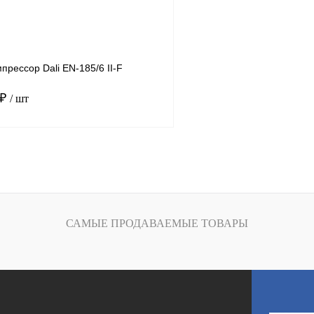
К сравнению
Получить КП
В
В избранное
наличии
н
прессор Dali EN-185/6 II-F
 ₽
/ шт
185-4
.
6
ность, м3/мин
45.3
В корзину
САМЫЕ ПРОДАВАЕМЫЕ ТОВАРЫ
К сравнению
В
наличии