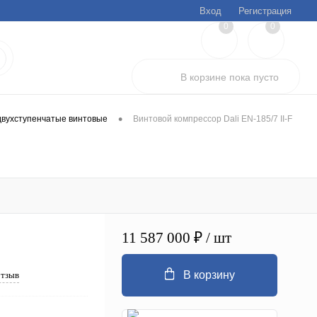
Вход
Регистрация
0
0
В корзине
пока
пусто
•
вухступенчатые винтовые
Винтовой компрессор Dali EN-185/7 II-F
11 587 000 ₽
/ шт
В корзину
отзыв