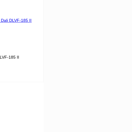
ину
К сравнению
В
аличии
LVF-185 II
5-4
13
38
ину