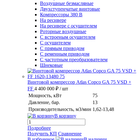
Воздушные безмасляные
Двухступенчатые винтовые
Компрессоры 380 В
На ресивере
На ресивере с осушителем
Роторные воздушные
С встроеным осушителем
С осушителем
С прямым приводом
С ременным приводом
С частотным преобразователем
Шнековые
Винтовой компрессор Atlas Copco GA 75 VSD +
FF
4 400 000 ₽
/ шт
Мощность, кВт
75
Давление, бар.
13
Производительность, м3/мин
1,62-13,48
В корзину
Подробнее
Получить КП
Сравнение
В избранное
В наличии