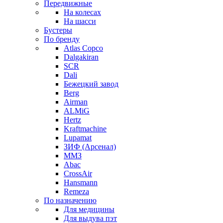
Передвижные
На колесах
На шасси
Бустеры
По бренду
Atlas Copco
Dalgakiran
SCR
Dali
Бежецкий завод
Berg
Airman
ALMiG
Hertz
Kraftmachine
Lupamat
ЗИФ (Арсенал)
ММЗ
Abac
CrossAir
Hansmann
Remeza
По назначению
Для медицины
Для выдува пэт