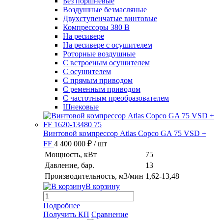
Без поршневые
Воздушные безмасляные
Двухступенчатые винтовые
Компрессоры 380 В
На ресивере
На ресивере с осушителем
Роторные воздушные
С встроеным осушителем
С осушителем
С прямым приводом
С ременным приводом
С частотным преобразователем
Шнековые
Винтовой компрессор Atlas Copco GA 75 VSD +
FF
4 400 000 ₽
/ шт
Мощность, кВт
75
Давление, бар.
13
Производительность, м3/мин
1,62-13,48
В корзину
Подробнее
Получить КП
Сравнение