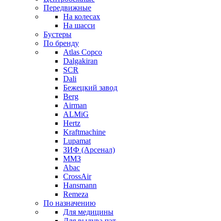
Передвижные
На колесах
На шасси
Бустеры
По бренду
Atlas Copco
Dalgakiran
SCR
Dali
Бежецкий завод
Berg
Airman
ALMiG
Hertz
Kraftmachine
Lupamat
ЗИФ (Арсенал)
ММЗ
Abac
CrossAir
Hansmann
Remeza
По назначению
Для медицины
Для выдува пэт