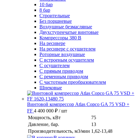
10 бар
8 бар
Cтроительные
Без поршневые
Воздушные безмасляные
Двухступенчатые винтовые
Компрессоры 380 В
На ресивере
На ресивере с осушителем
Роторные воздушные
С встроеным осушителем
С осушителем
С прямым приводом
С ременным приводом
С частотным преобразователем
Шнековые
Винтовой компрессор Atlas Copco GA 75 VSD +
FF
4 400 000 ₽
/ шт
Мощность, кВт
75
Давление, бар.
13
Производительность, м3/мин
1,62-13,48
В корзину