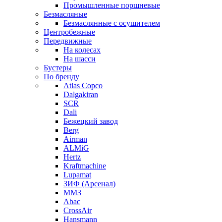
Промышленные поршневые
Безмасляные
Безмаслянные с осушителем
Центробежные
Передвижные
На колесах
На шасси
Бустеры
По бренду
Atlas Copco
Dalgakiran
SCR
Dali
Бежецкий завод
Berg
Airman
ALMiG
Hertz
Kraftmachine
Lupamat
ЗИФ (Арсенал)
ММЗ
Abac
CrossAir
Hansmann