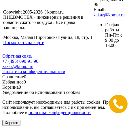
96
Email:
Copyright 2005-2026 ©kompr.ru
zakaz@kompr.ru
ПНЕВМОТЕХ - инженерные решения в
области сжатого воздуха . Все права
График
защищены.
работы
Пн-Пт: с
Москва, Малая Пироговская улица, 18, стр. 1
9:00 до
Посмотреть на карте
18:00
Обратная связь
+7 (495) 690-91-96
zakaz@kompr.ru
Политика конфиденциальности
Сравнение
0
Избранное
0
Корзина
0
Уведомление об использовании cookies
Сайт использует необходимые для работы cookies. Продолжая
использование, вы соглашаетесь с их применением.
Подробнее в
политике конфиденциальности
Хорошо