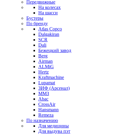
Передвижные
На колесах
На шасси
Бустеры
По бренду
Atlas Copco
Dalgakiran
SCR
Dali
Бежецкий завод
Berg
Airman
ALMiG
Hertz
Kraftmachine
Lupamat
ЗИФ (Арсенал)
ММЗ
Abac
CrossAir
Hansmann
Remeza
По назначению
Для медицины
Для выдува пэт