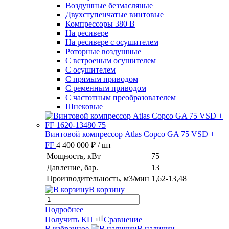
Воздушные безмасляные
Двухступенчатые винтовые
Компрессоры 380 В
На ресивере
На ресивере с осушителем
Роторные воздушные
С встроеным осушителем
С осушителем
С прямым приводом
С ременным приводом
С частотным преобразователем
Шнековые
Винтовой компрессор Atlas Copco GA 75 VSD +
FF
4 400 000 ₽
/ шт
Мощность, кВт
75
Давление, бар.
13
Производительность, м3/мин
1,62-13,48
В корзину
Подробнее
Получить КП
Сравнение
В избранное
В наличии