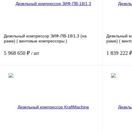
В корзину
Получить КП
К сравнению
Получить КП
В избранное
В
В избранн
наличии
Дизельный компрессор ЗИФ-ПВ-18/1,3 (на
Дизельный к
раме)
( винтовые компрессоры )
раме)
( винт
5 968 650 ₽
1 839 222 
/ шт
Мощность, кВт
176
Мощность, кВт
Давление, бар.
13
Давление, бар
Производительность, м3/мин
18
Производитель
В корзину
Получить КП
К сравнению
Получить КП
В избранное
В
В избранн