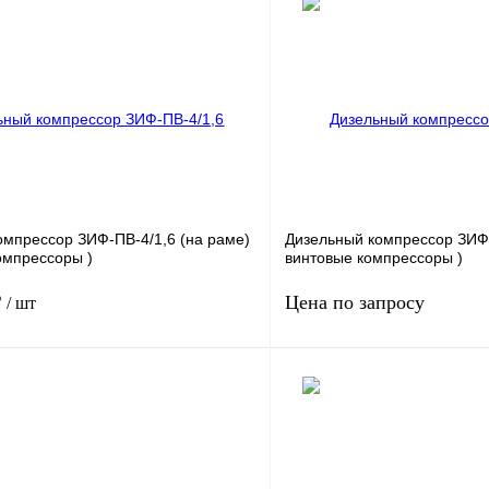
омпрессор ЗИФ-ПВ-4/1,6 (на раме)
Дизельный компрессор ЗИФ
омпрессоры )
винтовые компрессоры )
₽
Цена по запросу
/ шт
60
Мощность, кВт
1
.
16
Давление, бар.
ность, м3/мин
4
Производительность, м3/мин