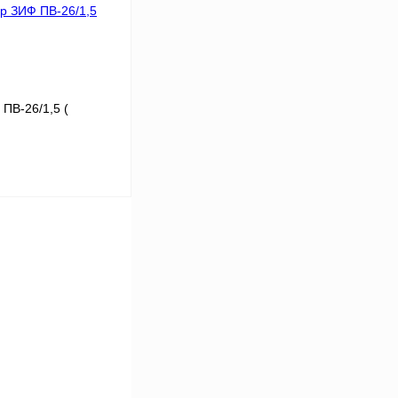
 цену
К сравнению
В
аличии
 ПВ-26/1,5
(
94
15
26
 цену
К сравнению
В