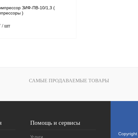
наличии
н
омпрессор ЗИФ-ПВ-10/1,3
(
мпрессоры )
₽
/ шт
78
.
13
ность, м3/мин
10
В корзину
САМЫЕ ПРОДАВАЕМЫЕ ТОВАРЫ
К сравнению
ое
В
наличии
я
Помощь и сервисы
Copyright
Услуги