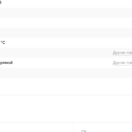
3
 °C
Другие то
прямой
Другие то