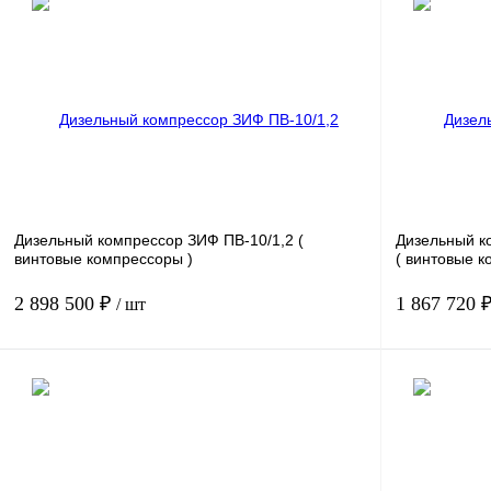
Дизельный компрессор ЗИФ ПВ-10/1,2
(
Дизельный к
винтовые компрессоры )
( винтовые к
2 898 500 ₽
1 867 720 
/ шт
Мощность, кВт
78
Мощность, кВт
Давление, бар.
12
Давление, бар
Производительность, м3/мин
10
Производитель