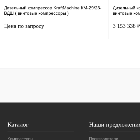
наличии
Дизельный компрессор KraftMachine КМ-29/23-
Дизельный к
ВДШ
( винтовые компрессоры )
винтовые ко
Цена по запросу
3 153 338 
Мощность, кВт
294
Мощность, кВт
Давление, бар.
23
Давление, бар
Производительность, м3/мин
29
Производитель
Запросить цену
Получить КП
К сравнению
Получить КП
В избранное
В
В избранн
наличии
Каталог
Наши предложени
Компрессоры
Производители