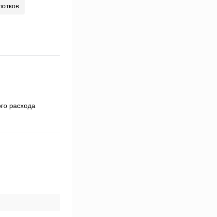
лотков
ого расхода