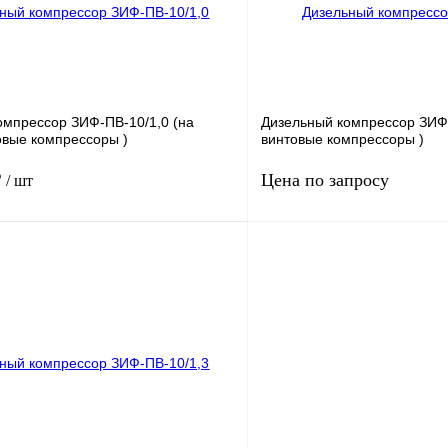
В корзину
Запросить
К сравнению
Получить КП
ое
В
В избранное
наличии
н
омпрессор ЗИФ-ПВ-10/1,0 (на
Дизельный компрессор ЗИФ
овые компрессоры )
винтовые компрессоры )
₽
Цена по запросу
/ шт
78
Мощность, кВт
2
.
10
Давление, бар.
ность, м3/мин
10
Производительность, м3/мин
В корзину
Запросить
К сравнению
Получить КП
ое
В
В избранное