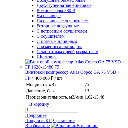
Воздушные безмасляные
Двухступенчатые винтовые
Компрессоры 380 В
На ресивере
На ресивере с осушителем
Роторные воздушные
С встроеным осушителем
С осушителем
С прямым приводом
С ременным приводом
С частотным преобразователем
Шнековые
Винтовой компрессор Atlas Copco GA 75 VSD +
FF
4 400 000 ₽
/ шт
Мощность, кВт
75
Давление, бар.
13
Производительность, м3/мин
1,62-13,48
В корзину
Подробнее
Получить КП
Сравнение
В избранное
В наличии