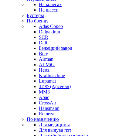
На колесах
На шасси
Бустеры
По бренду
Atlas Copco
Dalgakiran
SCR
Dali
Бежецкий завод
Berg
Airman
ALMiG
Hertz
Kraftmachine
Lupamat
ЗИФ (Арсенал)
ММЗ
Abac
CrossAir
Hansmann
Remeza
По назначению
Для медицины
Для выдува пэт
Для отбойного молотка