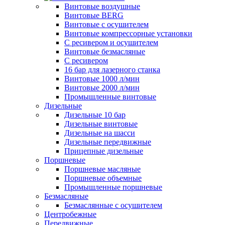
Винтовые воздушные
Винтовые BERG
Винтовые с осушителем
Винтовые компрессорные установки
C ресивером и осушителем
Винтовые безмасляные
C ресивером
16 бар для лазерного станка
Винтовые 1000 л/мин
Винтовые 2000 л/мин
Промышленные винтовые
Дизельные
Дизельные 10 бар
Дизельные винтовые
Дизельные на шасси
Дизельные передвижные
Прицепные дизельные
Поршневые
Поршневые масляные
Поршневые объемные
Промышленные поршневые
Безмасляные
Безмаслянные с осушителем
Центробежные
Передвижные