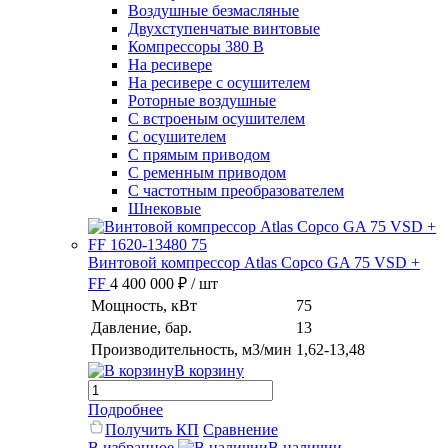
Воздушные безмасляные
Двухступенчатые винтовые
Компрессоры 380 В
На ресивере
На ресивере с осушителем
Роторные воздушные
С встроеным осушителем
С осушителем
С прямым приводом
С ременным приводом
С частотным преобразователем
Шнековые
Винтовой компрессор Atlas Copco GA 75 VSD +
FF
4 400 000 ₽
/ шт
Мощность, кВт
75
Давление, бар.
13
Производительность, м3/мин
1,62-13,48
В корзину
Подробнее
Получить КП
Сравнение
В избранное
В наличии