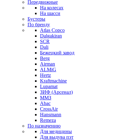
Передвижные
На колесах
На шасси
Бустеры
По бренду
Atlas Copco
Dalgakiran
SCR
Dali
Бежецкий завод
Berg
Airman
ALMiG
Hertz
Kraftmachine
Lupamat
ЗИФ (Арсенал)
ММЗ
Abac
CrossAir
Hansmann
Remeza
По назначению
Для медицины
Для выдува пэт