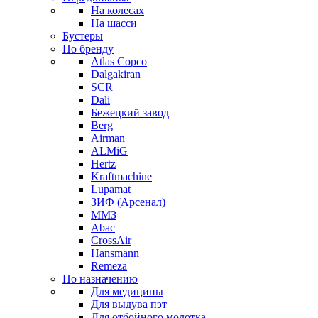
На колесах
На шасси
Бустеры
По бренду
Atlas Copco
Dalgakiran
SCR
Dali
Бежецкий завод
Berg
Airman
ALMiG
Hertz
Kraftmachine
Lupamat
ЗИФ (Арсенал)
ММЗ
Abac
CrossAir
Hansmann
Remeza
По назначению
Для медицины
Для выдува пэт
Для отбойного молотка