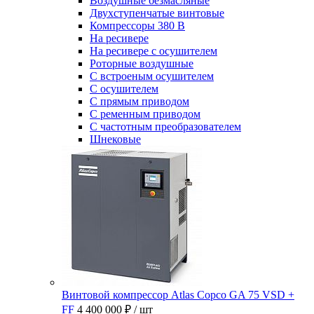
Воздушные безмасляные
Двухступенчатые винтовые
Компрессоры 380 В
На ресивере
На ресивере с осушителем
Роторные воздушные
С встроеным осушителем
С осушителем
С прямым приводом
С ременным приводом
С частотным преобразователем
Шнековые
Винтовой компрессор Atlas Copco GA 75 VSD +
FF
4 400 000 ₽
/ шт