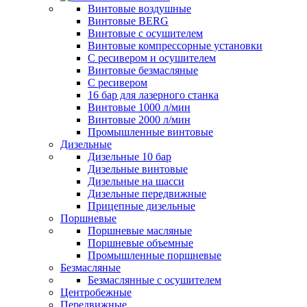
Винтовые воздушные
Винтовые BERG
Винтовые с осушителем
Винтовые компрессорные установки
C ресивером и осушителем
Винтовые безмасляные
C ресивером
16 бар для лазерного станка
Винтовые 1000 л/мин
Винтовые 2000 л/мин
Промышленные винтовые
Дизельные
Дизельные 10 бар
Дизельные винтовые
Дизельные на шасси
Дизельные передвижные
Прицепные дизельные
Поршневые
Поршневые масляные
Поршневые объемные
Промышленные поршневые
Безмасляные
Безмаслянные с осушителем
Центробежные
Передвижные