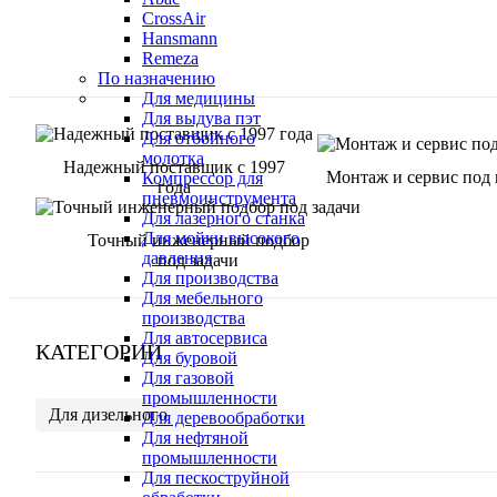
CrossAir
Hansmann
Remeza
По назначению
Для медицины
Для выдува пэт
Для отбойного
молотка
Надежный поставщик с 1997
Монтаж и сервис под
Компрессор для
года
пневмоинструмента
Для лазерного станка
Для мойки высокого
Точный инженерный подбор
давления
под задачи
Для производства
Для мебельного
производства
Для автосервиса
КАТЕГОРИИ
Для буровой
Для газовой
промышленности
Для дизельного
Для деревообработки
Для нефтяной
промышленности
Для пескоструйной