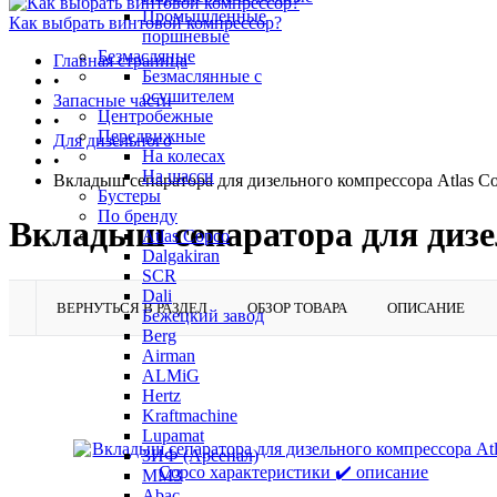
Промышленные
Как выбрать винтовой компрессор?
поршневые
Безмасляные
Главная страница
Безмаслянные с
•
осушителем
Запасные части
Центробежные
•
Передвижные
Для дизельного
На колесах
•
На шасси
Вкладыш сепаратора для дизельного компрессора Atlas C
Бустеры
По бренду
Вкладыш сепаратора для дизе
Atlas Copco
Dalgakiran
SCR
Dali
ВЕРНУТЬСЯ В РАЗДЕЛ
ОБЗОР ТОВАРА
ОПИСАНИЕ
Бежецкий завод
Berg
Airman
ALMiG
Hertz
Kraftmachine
Lupamat
ЗИФ (Арсенал)
ММЗ
Abac