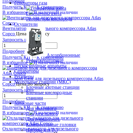
Подробнее
Генераторы газа
Получить КП
К сравнению
В избранное
В наличии
Генераторы азота
Генераторы кислорода
Осушители
Вентилятор для дизельного компрессора Atlas
Copco
Цена по запросу
Запросить цену
Подробнее
Адсорбционные
Получить КП
К сравнению
Рефрижераторные
В избранное
В наличии
Пескоструйные аппараты
Сепараторы
Ресиверы
Винтовой блок для дизельного компрессора Atlas
Модульные станции (МКС)
Copco
Цена по запросу
Блочные азотные станции
Запросить цену
Блочные кислородные
станции
Подробнее
Запасные части
Получить КП
К сравнению
Для винтового
В избранное
В наличии
Для дизельного
Для поршневого
Компрессорные головки
Охладитель-радиатор для дизельного
Наборы для ТО