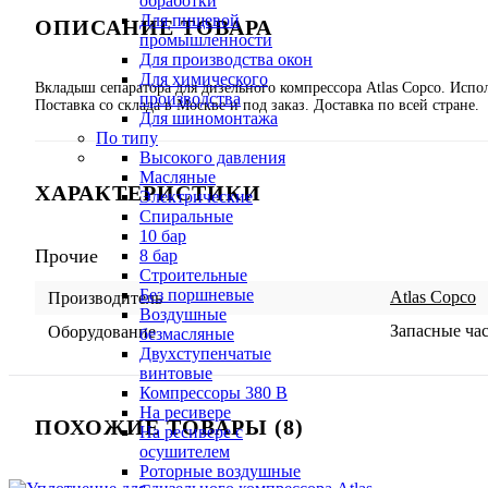
обработки
Для пищевой
ОПИСАНИЕ ТОВАРА
промышленности
Для производства окон
Для химического
Вкладыш сепаратора для дизельного компрессора Atlas Copco. Испо
производства
Поставка со склада в Москве и под заказ. Доставка по всей стране.
Для шиномонтажа
По типу
Высокого давления
Масляные
ХАРАКТЕРИСТИКИ
Электрические
Спиральные
10 бар
Прочие
8 бар
Cтроительные
Без поршневые
Atlas Copco
Производитель
Воздушные
Запасные ча
Оборудование
безмасляные
Двухступенчатые
винтовые
Компрессоры 380 В
На ресивере
ПОХОЖИЕ ТОВАРЫ (8)
На ресивере с
осушителем
Роторные воздушные