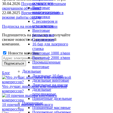
осушителем
30.04.2026
Поздравляем с успешным
Винтовые
окончанием обучения!
компрессорные
22.08.2025
Временные изменения в
установки
режиме работы склада
C ресивером и
осушителем
Подписка на новости компании
Винтовые
Подпишитесь на рассылку и получайте
безмасляные
свежие новости и акции нашей
C ресивером
компании.
16 бар для лазерного
станка
Новости магазина
Винтовые 1000 л/мин
Винтовые 2000 л/мин
Промышленные
винтовые
Дизельные
Блог
Дизельные 10 бар
Дизельные винтовые
Дизельные на шасси
Что лучше: винтовой или поршневой
Дизельные
компрессор?
передвижные
Прицепные дизельные
Поршневые
10 причин выбора винтового
Поршневые масляные
компрессора
Поршневые объемные