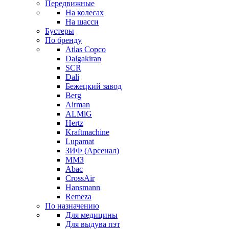
Передвижные
На колесах
На шасси
Бустеры
По бренду
Atlas Copco
Dalgakiran
SCR
Dali
Бежецкий завод
Berg
Airman
ALMiG
Hertz
Kraftmachine
Lupamat
ЗИФ (Арсенал)
ММЗ
Abac
CrossAir
Hansmann
Remeza
По назначению
Для медицины
Для выдува пэт