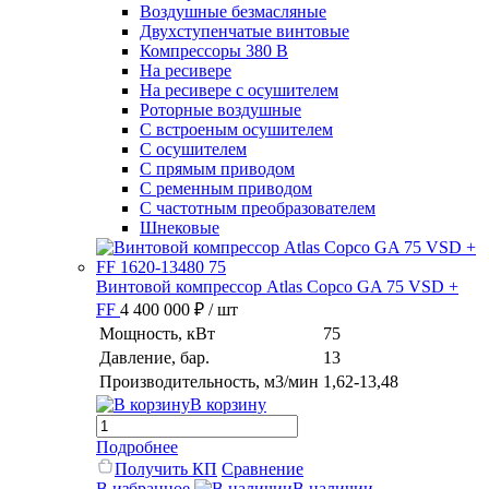
Воздушные безмасляные
Двухступенчатые винтовые
Компрессоры 380 В
На ресивере
На ресивере с осушителем
Роторные воздушные
С встроеным осушителем
С осушителем
С прямым приводом
С ременным приводом
С частотным преобразователем
Шнековые
Винтовой компрессор Atlas Copco GA 75 VSD +
FF
4 400 000 ₽
/ шт
Мощность, кВт
75
Давление, бар.
13
Производительность, м3/мин
1,62-13,48
В корзину
Подробнее
Получить КП
Сравнение
В избранное
В наличии