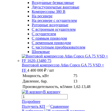
Воздушные безмасляные
Двухступенчатые винтовые
Компрессоры 380 В
На ресивере
На ресивере с осушителем
Роторные воздушные
С встроеным осушителем
С осушителем
С прямым приводом
С ременным приводом
С частотным преобразователем
Шнековые
Винтовой компрессор Atlas Copco GA 75 VSD +
FF
4 400 000 ₽
/ шт
Мощность, кВт
75
Давление, бар.
13
Производительность, м3/мин
1,62-13,48
В корзину
Подробнее
Получить КП
Сравнение
В избранное
В наличии