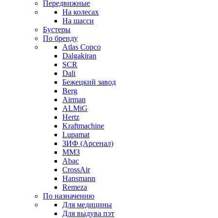
Передвижные
На колесах
На шасси
Бустеры
По бренду
Atlas Copco
Dalgakiran
SCR
Dali
Бежецкий завод
Berg
Airman
ALMiG
Hertz
Kraftmachine
Lupamat
ЗИФ (Арсенал)
ММЗ
Abac
CrossAir
Hansmann
Remeza
По назначению
Для медицины
Для выдува пэт