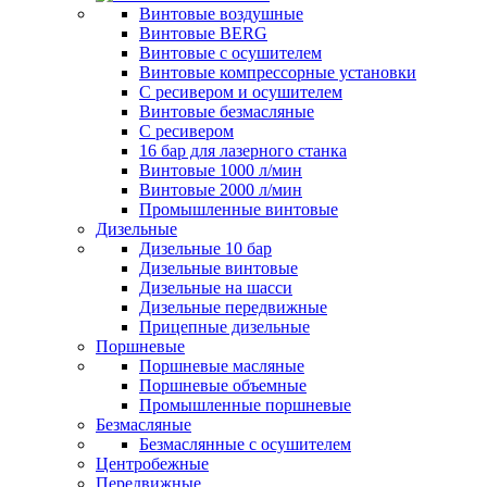
Винтовые воздушные
Винтовые BERG
Винтовые с осушителем
Винтовые компрессорные установки
C ресивером и осушителем
Винтовые безмасляные
C ресивером
16 бар для лазерного станка
Винтовые 1000 л/мин
Винтовые 2000 л/мин
Промышленные винтовые
Дизельные
Дизельные 10 бар
Дизельные винтовые
Дизельные на шасси
Дизельные передвижные
Прицепные дизельные
Поршневые
Поршневые масляные
Поршневые объемные
Промышленные поршневые
Безмасляные
Безмаслянные с осушителем
Центробежные
Передвижные