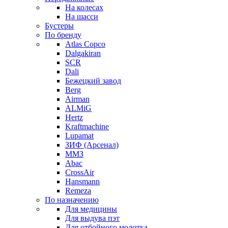
На колесах
На шасси
Бустеры
По бренду
Atlas Copco
Dalgakiran
SCR
Dali
Бежецкий завод
Berg
Airman
ALMiG
Hertz
Kraftmachine
Lupamat
ЗИФ (Арсенал)
ММЗ
Abac
CrossAir
Hansmann
Remeza
По назначению
Для медицины
Для выдува пэт
Для отбойного молотка