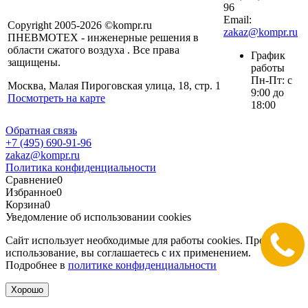
96
Email:
Copyright 2005-2026 ©kompr.ru
zakaz@kompr.ru
ПНЕВМОТЕХ - инженерные решения в
области сжатого воздуха . Все права
График
защищены.
работы
Пн-Пт: с
Москва, Малая Пироговская улица, 18, стр. 1
9:00 до
Посмотреть на карте
18:00
Обратная связь
+7 (495) 690-91-96
zakaz@kompr.ru
Политика конфиденциальности
Сравнение
0
Избранное
0
Корзина
0
Уведомление об использовании cookies
Сайт использует необходимые для работы cookies. Продолжая
использование, вы соглашаетесь с их применением.
Подробнее в
политике конфиденциальности
Хорошо