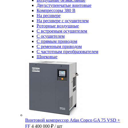
Воздушные безмасляные
Двухступенчатые винтовые
Компрессоры 380 В
На ресивере
На ресивере с осушителем
Роторные воздушные
С встроеным осушителем
С осушителем
С прямым приводом
С ременным приводом
С частотным преобразователем
Шнековые
Винтовой компрессор Atlas Copco GA 75 VSD +
FF
4 400 000 ₽
/ шт