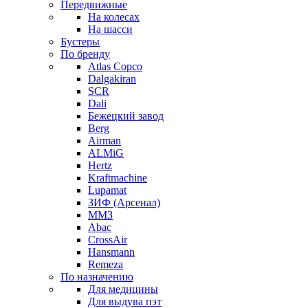
Передвижные
На колесах
На шасси
Бустеры
По бренду
Atlas Copco
Dalgakiran
SCR
Dali
Бежецкий завод
Berg
Airman
ALMiG
Hertz
Kraftmachine
Lupamat
ЗИФ (Арсенал)
ММЗ
Abac
CrossAir
Hansmann
Remeza
По назначению
Для медицины
Для выдува пэт