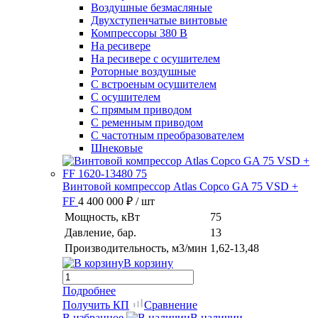
Воздушные безмасляные
Двухступенчатые винтовые
Компрессоры 380 В
На ресивере
На ресивере с осушителем
Роторные воздушные
С встроеным осушителем
С осушителем
С прямым приводом
С ременным приводом
С частотным преобразователем
Шнековые
Винтовой компрессор Atlas Copco GA 75 VSD +
FF
4 400 000 ₽
/ шт
Мощность, кВт
75
Давление, бар.
13
Производительность, м3/мин
1,62-13,48
В корзину
Подробнее
Получить КП
Сравнение
В избранное
В наличии