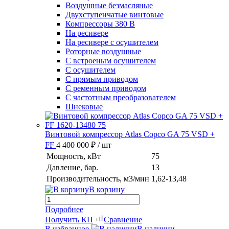
Воздушные безмасляные
Двухступенчатые винтовые
Компрессоры 380 В
На ресивере
На ресивере с осушителем
Роторные воздушные
С встроеным осушителем
С осушителем
С прямым приводом
С ременным приводом
С частотным преобразователем
Шнековые
Винтовой компрессор Atlas Copco GA 75 VSD +
FF
4 400 000 ₽
/ шт
Мощность, кВт
75
Давление, бар.
13
Производительность, м3/мин
1,62-13,48
В корзину
Подробнее
Получить КП
Сравнение
В избранное
В наличии