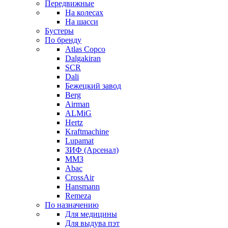
Передвижные
На колесах
На шасси
Бустеры
По бренду
Atlas Copco
Dalgakiran
SCR
Dali
Бежецкий завод
Berg
Airman
ALMiG
Hertz
Kraftmachine
Lupamat
ЗИФ (Арсенал)
ММЗ
Abac
CrossAir
Hansmann
Remeza
По назначению
Для медицины
Для выдува пэт