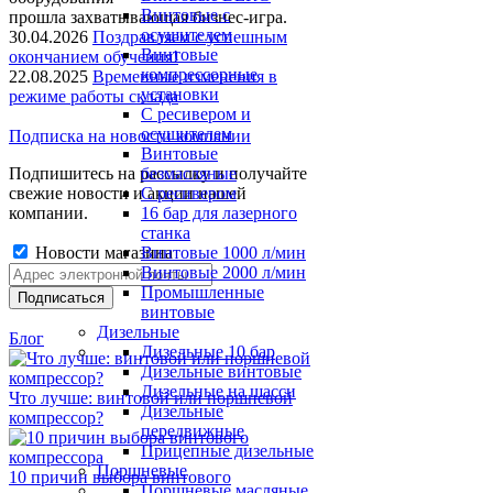
Винтовые с
прошла захватывающая бизнес-игра.
осушителем
30.04.2026
Поздравляем с успешным
Винтовые
окончанием обучения!
компрессорные
22.08.2025
Временные изменения в
установки
режиме работы склада
C ресивером и
осушителем
Подписка на новости компании
Винтовые
Подпишитесь на рассылку и получайте
безмасляные
свежие новости и акции нашей
C ресивером
компании.
16 бар для лазерного
станка
Новости магазина
Винтовые 1000 л/мин
Винтовые 2000 л/мин
Промышленные
винтовые
Дизельные
Блог
Дизельные 10 бар
Дизельные винтовые
Дизельные на шасси
Что лучше: винтовой или поршневой
Дизельные
компрессор?
передвижные
Прицепные дизельные
Поршневые
10 причин выбора винтового
Поршневые масляные