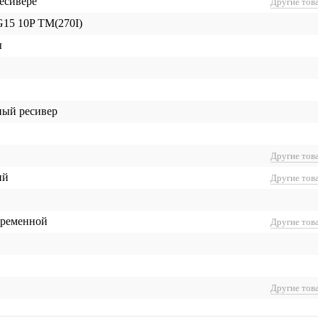
ресивере
Другие тов
G15 10P TM(270I)
ы
ный ресивер
Другие тов
ий
Другие тов
 ременной
Другие тов
Другие тов