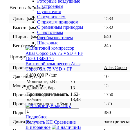
Роторные воздушные
С встроеным
Вес и габариты
осушителем
С осушителем
1533
Длина (мм)
С прямым приводом
С ременным приводом
1332
Высота (мм)
С частотным
640
Ширина (мм)
преобразователем
Шнековые
245
Вес (грамм)
Прочие
Винтовой компрессор Atlas
Atlas Copco
Производитель
Copco GA 75 VSD + FF
4 400 000 ₽
/ шт
10
Давление, бар.
Мощность, кВт
75
15
Мощность, кВт
Давление, бар.
13
Производительность,
1,62-
1750
Производительность, л/мин
м3/мин
13,48
1.75
Производительность, м3/мин
В корзину
380
Подключение, В
Подробнее
электрическ
Двигатель
Получить КП
Сравнение
В избранное
В