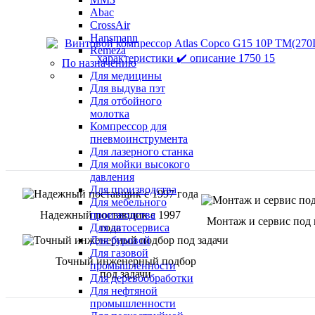
Abac
CrossAir
Hansmann
Remeza
По назначению
Для медицины
Для выдува пэт
Для отбойного
молотка
Компрессор для
пневмоинструмента
Для лазерного станка
Для мойки высокого
давления
Для производства
Для мебельного
Надежный поставщик с 1997
производства
Монтаж и сервис под
года
Для автосервиса
Для буровой
Для газовой
Точный инженерный подбор
промышленности
под задачи
Для деревообработки
Для нефтяной
промышленности