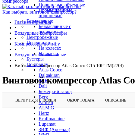
компрессора
Поршневые объемные
Промышленные
Как выбрать винтовой компрессор?
поршневые
Безмасляные
Главная страница
Безмаслянные с
•
осушителем
Воздушные компрессоры
Центробежные
•
Передвижные
Компрессоры по типу
На колесах
•
На шасси
Воздушные безмасляные
Бустеры
•
По бренду
Винтовой компрессор Atlas Copco G15 10P TM(270I)
Atlas Copco
Dalgakiran
Винтовой компрессор Atlas Co
SCR
Dali
Бежецкий завод
Berg
ВЕРНУТЬСЯ В РАЗДЕЛ
ОБЗОР ТОВАРА
ОПИСАНИЕ
Airman
ALMiG
Hertz
Kraftmachine
Lupamat
ЗИФ (Арсенал)
ММЗ