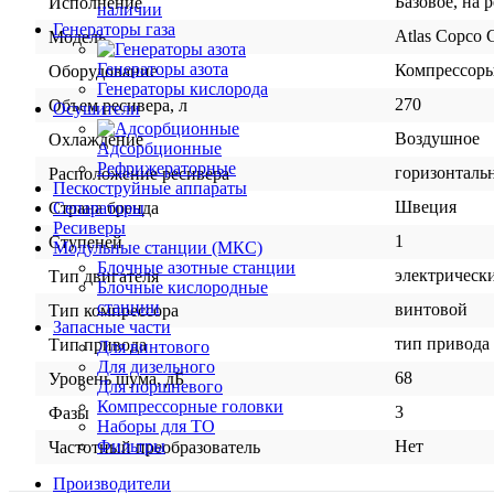
Базовое, на 
Исполнение
наличии
Генераторы газа
Atlas Copco 
Модель
Генераторы азота
Компрессор
Оборудование
Генераторы кислорода
270
Объем ресивера, л
Осушители
Воздушное
Охлаждение
Адсорбционные
Рефрижераторные
горизонталь
Расположение ресивера
Пескоструйные аппараты
Швеция
Сепараторы
Страна бренда
Ресиверы
1
Ступеней
Модульные станции (МКС)
Блочные азотные станции
электрическ
Тип двигателя
Блочные кислородные
станции
винтовой
Тип компрессора
Запасные части
тип привода
Тип привода
Для винтового
Для дизельного
68
Уровень шума, дБ
Для поршневого
Компрессорные головки
3
Фазы
Наборы для ТО
Нет
Фильтры
Частотный преобразователь
Производители