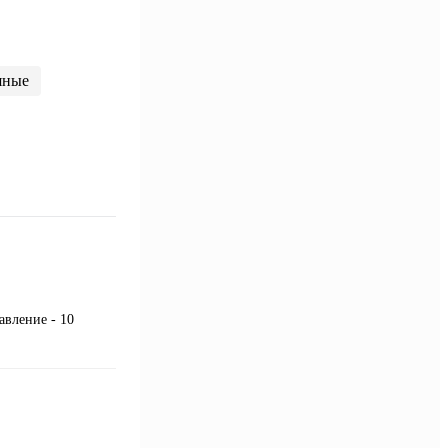
яные
авление - 10