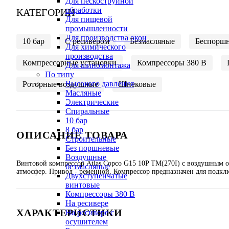
Для пескоструйной
обработки
КАТЕГОРИИ
Для пищевой
промышленности
Для производства окон
10 бар
C ресивером
Безмасляные
Беспорш
Для химического
производства
Компрессорные установки
Компрессоры 380 В
Для шиномонтажа
По типу
Высокого давления
Роторные воздушные
Шнековые
Масляные
Электрические
Спиральные
10 бар
8 бар
ОПИСАНИЕ ТОВАРА
Cтроительные
Без поршневые
Воздушные
Винтовой компрессор Atlas Copco G15 10P TM(270I) с воздушным о
безмасляные
атмосфер. Привод - ременной. Компрессор предназначен для подкл
Двухступенчатые
винтовые
Компрессоры 380 В
На ресивере
ХАРАКТЕРИСТИКИ
На ресивере с
осушителем