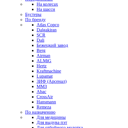
На колесах
На шасси
Бустеры
По бренду
Atlas Copco
Dalgakiran
SCR
Dali
Бежецкий завод
Berg
Airman
ALMiG
Hertz
Kraftmachine
Lupamat
ЗИФ (Арсенал)
ММЗ
Abac
CrossAir
Hansmann
Remeza
По назначению
Для медицины
Для выдува пэт
Для отбойного молотка