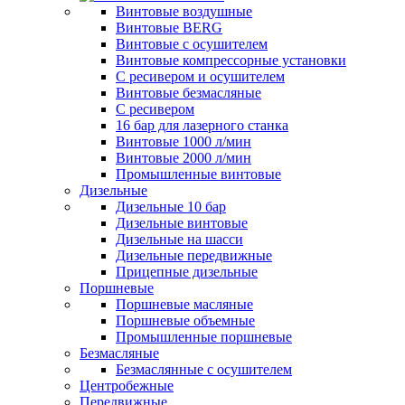
Винтовые воздушные
Винтовые BERG
Винтовые с осушителем
Винтовые компрессорные установки
C ресивером и осушителем
Винтовые безмасляные
C ресивером
16 бар для лазерного станка
Винтовые 1000 л/мин
Винтовые 2000 л/мин
Промышленные винтовые
Дизельные
Дизельные 10 бар
Дизельные винтовые
Дизельные на шасси
Дизельные передвижные
Прицепные дизельные
Поршневые
Поршневые масляные
Поршневые объемные
Промышленные поршневые
Безмасляные
Безмаслянные с осушителем
Центробежные
Передвижные