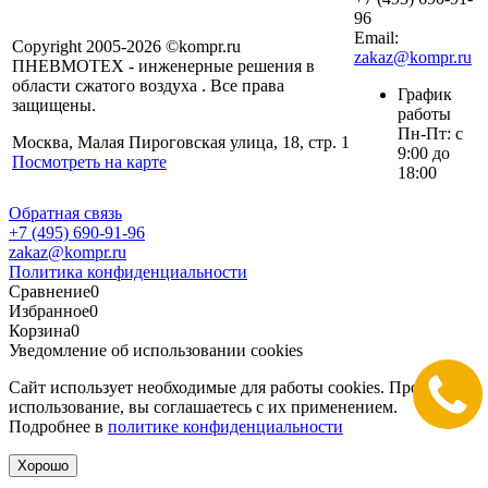
96
Email:
Copyright 2005-2026 ©kompr.ru
zakaz@kompr.ru
ПНЕВМОТЕХ - инженерные решения в
области сжатого воздуха . Все права
График
защищены.
работы
Пн-Пт: с
Москва, Малая Пироговская улица, 18, стр. 1
9:00 до
Посмотреть на карте
18:00
Обратная связь
+7 (495) 690-91-96
zakaz@kompr.ru
Политика конфиденциальности
Сравнение
0
Избранное
0
Корзина
0
Уведомление об использовании cookies
Сайт использует необходимые для работы cookies. Продолжая
использование, вы соглашаетесь с их применением.
Подробнее в
политике конфиденциальности
Хорошо