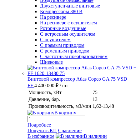
Воздушные безмасляные
Двухступенчатые винтовые
Компрессоры 380 В
На ресивере
На ресивере с осушителем
Роторные воздушные
С встроеным осушителем
С осушителем
С прямым приводом
С ременным приводом
С частотным преобразователем
Шнековые
Винтовой компрессор Atlas Copco GA 75 VSD +
FF
4 400 000 ₽
/ шт
Мощность, кВт
75
Давление, бар.
13
Производительность, м3/мин
1,62-13,48
В корзину
Подробнее
Получить КП
Сравнение
В избранное
В наличии