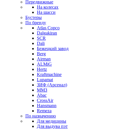
Передвижные
На колесах
На шасси
Бустеры
По бренду
Atlas Copco
Dalgakiran
SCR
Dali
Бежецкий завод
Berg
Airman
ALMiG
Hertz
Kraftmachine
Lupamat
ЗИФ (Арсенал)
ММЗ
Abac
CrossAir
Hansmann
Remeza
По назначению
Для медицины
Для выдува пэт