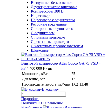
Воздушные безмасляные
Двухступенчатые винтовые
Компрессоры 380 В
На ресивере
На ресивере с осушителем
Роторные воздушные
С встроеным осушителем
С осушителем
С прямым приводом
С ременным приводом
С частотным преобразователем
Шнековые
Винтовой компрессор Atlas Copco GA 75 VSD +
FF
4 400 000 ₽
/ шт
Мощность, кВт
75
Давление, бар.
13
Производительность, м3/мин
1,62-13,48
В корзину
Подробнее
Получить КП
Сравнение
В избранное
В наличии