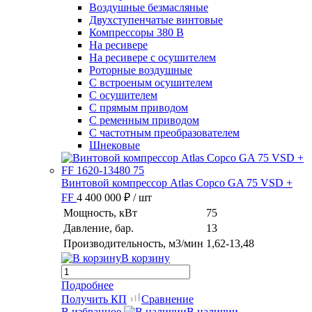
Воздушные безмасляные
Двухступенчатые винтовые
Компрессоры 380 В
На ресивере
На ресивере с осушителем
Роторные воздушные
С встроеным осушителем
С осушителем
С прямым приводом
С ременным приводом
С частотным преобразователем
Шнековые
Винтовой компрессор Atlas Copco GA 75 VSD +
FF
4 400 000 ₽
/ шт
Мощность, кВт
75
Давление, бар.
13
Производительность, м3/мин
1,62-13,48
В корзину
Подробнее
Получить КП
Сравнение
В избранное
В наличии