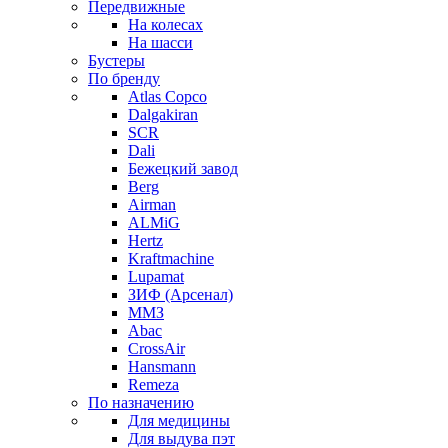
Передвижные
На колесах
На шасси
Бустеры
По бренду
Atlas Copco
Dalgakiran
SCR
Dali
Бежецкий завод
Berg
Airman
ALMiG
Hertz
Kraftmachine
Lupamat
ЗИФ (Арсенал)
ММЗ
Abac
CrossAir
Hansmann
Remeza
По назначению
Для медицины
Для выдува пэт