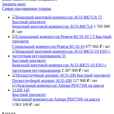
Закрыть окно
Самые продаваемые товары
Быстрый просмотр
Бежецкий винтовой компрессор АСО-ВК75-8
1 765 000
₽
/ шт
Быстрый
просмотр
Спиральный компрессор Ремеза КС10-10
677 002 ₽
/ шт
Быстрый просмотр
Бежецкий винтовой компрессор АСО-ВК55-10 ESQ с
частотным регулированием
2 287 000 ₽
/ шт
Быстрый просмотр
Пескоструйный аппарат АСО-200
127 900 ₽
/ шт
Быстрый просмотр
Дизельный компрессор Airman PDS750S на шасси
3 963 100 ₽
/ шт
Каталог