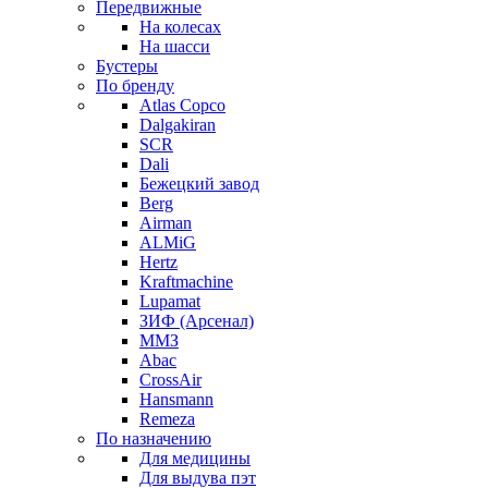
Передвижные
На колесах
На шасси
Бустеры
По бренду
Atlas Copco
Dalgakiran
SCR
Dali
Бежецкий завод
Berg
Airman
ALMiG
Hertz
Kraftmachine
Lupamat
ЗИФ (Арсенал)
ММЗ
Abac
CrossAir
Hansmann
Remeza
По назначению
Для медицины
Для выдува пэт