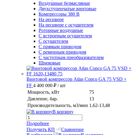
Воздушные безмасляные
Двухступенчатые винтовые
Компрессоры 380 В
На ресивере
На ресивере с осушителем
Роторные воздушные
С встроеным осушителем
С осушителем
С прямым приводом
С ременным приводом
С частотным преобразователем
Шнековые
Винтовой компрессор Atlas Copco GA 75 VSD +
FF
4 400 000 ₽
/ шт
Мощность, кВт
75
Давление, бар.
13
Производительность, м3/мин
1,62-13,48
В корзину
Подробнее
Получить КП
Сравнение
В избранное
В наличии