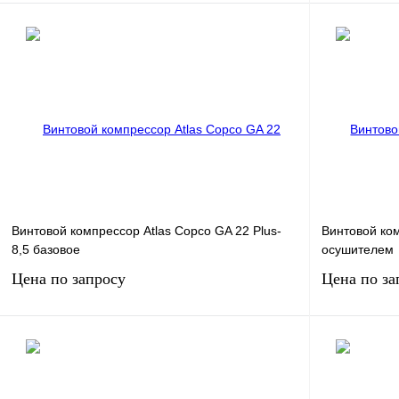
Мощность, кВт
7.5
Мощность, кВт
Давление, бар.
12
Давление, бар
Производительность, м3/мин
0.85
Производитель
Запросить цену
Получить КП
К сравнению
Получить КП
В избранное
В
В избранное
наличии
Винтовой компрессор Atlas Copco GA 22 Plus-
Винтовой ком
8,5 базовое
осушителем
Цена по запросу
Цена по за
Мощность, кВт
22
Мощность, кВт
Давление, бар.
8
Давление, бар
Производительность, м3/мин
4.18
Производитель