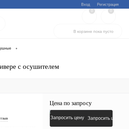
Вход
Регистрация
0
0
В корзине
пока
пусто
•
душные
сивере с осушителем
Цена по запросу
Запросить цену
отзыв