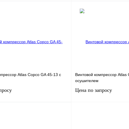
7
Мощность, кВт
1
.
13
Давление, бар.
ность, м3/мин
0.85
Производительность, м3/мин
24
В корзину
В корз
К сравнению
Получить КП
В
В избранное
наличии
н
прессор Atlas Copco GA 45-13 с
Винтовой компрессор Atlas 
осушителем
просу
Цена по запросу
45
Мощность, кВт
5.
.
13
Давление, бар.
ность, м3/мин
6.3
Производительность, м3/мин
0.