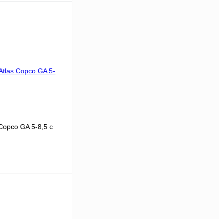
60
10
.6
ину
К сравнению
В
аличии
Copco GA 5-8,5 с
5
8
8