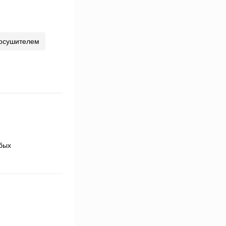
осушителем
юбых