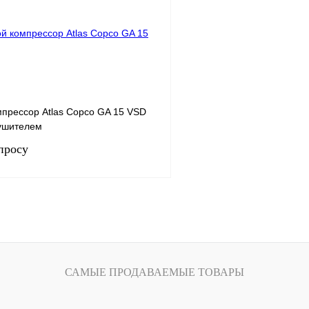
Запросить цену
Запросить
К сравнению
Получить КП
В
В избранное
наличии
н
мпрессор Atlas Copco GA 15 VSD
сушителем
просу
15
.
9
ность, м3/мин
2.13
Запросить цену
САМЫЕ ПРОДАВАЕМЫЕ ТОВАРЫ
К сравнению