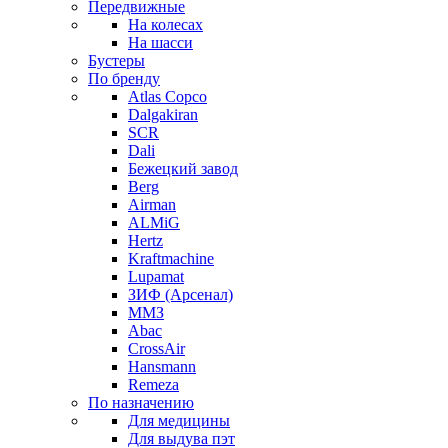
Передвижные
На колесах
На шасси
Бустеры
По бренду
Atlas Copco
Dalgakiran
SCR
Dali
Бежецкий завод
Berg
Airman
ALMiG
Hertz
Kraftmachine
Lupamat
ЗИФ (Арсенал)
ММЗ
Abac
CrossAir
Hansmann
Remeza
По назначению
Для медицины
Для выдува пэт