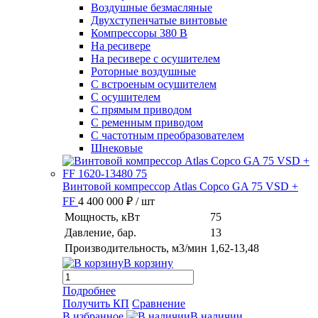
Воздушные безмасляные
Двухступенчатые винтовые
Компрессоры 380 В
На ресивере
На ресивере с осушителем
Роторные воздушные
С встроеным осушителем
С осушителем
С прямым приводом
С ременным приводом
С частотным преобразователем
Шнековые
Винтовой компрессор Atlas Copco GA 75 VSD +
FF
4 400 000 ₽
/ шт
Мощность, кВт
75
Давление, бар.
13
Производительность, м3/мин
1,62-13,48
В корзину
Подробнее
Получить КП
Сравнение
В избранное
В наличии