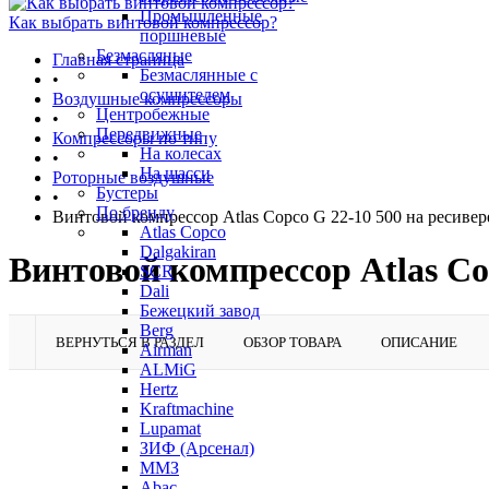
Промышленные
Как выбрать винтовой компрессор?
поршневые
Безмасляные
Главная страница
Безмаслянные с
•
осушителем
Воздушные компрессоры
Центробежные
•
Передвижные
Компрессоры по типу
На колесах
•
На шасси
Роторные воздушные
Бустеры
•
По бренду
Винтовой компрессор Atlas Copco G 22-10 500 на ресивер
Atlas Copco
Dalgakiran
Винтовой компрессор Atlas Co
SCR
Dali
Бежецкий завод
Berg
ВЕРНУТЬСЯ В РАЗДЕЛ
ОБЗОР ТОВАРА
ОПИСАНИЕ
Airman
ALMiG
Hertz
Kraftmachine
Lupamat
ЗИФ (Арсенал)
ММЗ
Abac