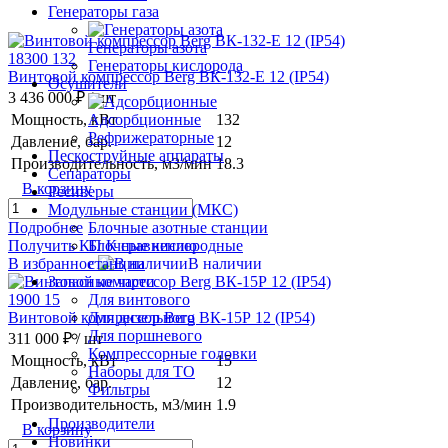
Генераторы газа
Генераторы азота
Генераторы кислорода
Винтовой компрессор Berg ВК-132-E 12 (IP54)
Осушители
3 436 000 ₽
/ шт
Мощность, кВт
132
Адсорбционные
Рефрижераторные
Давление, бар.
12
Пескоструйные аппараты
Производительность, м3/мин
18.3
Сепараторы
В корзину
Ресиверы
Модульные станции (МКС)
Подробнее
Блочные азотные станции
Получить КП
К сравнению
Блочные кислородные
В избранное
В наличии
станции
Запасные части
Для винтового
Винтовой компрессор Berg ВК-15Р 12 (IP54)
Для дизельного
Для поршневого
311 000 ₽
/ шт
Компрессорные головки
Мощность, кВт
15
Наборы для ТО
Давление, бар.
12
Фильтры
Производительность, м3/мин
1.9
Производители
В корзину
Новинки