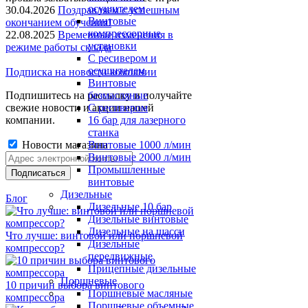
осушителем
30.04.2026
Поздравляем с успешным
Винтовые
окончанием обучения!
компрессорные
22.08.2025
Временные изменения в
установки
режиме работы склада
C ресивером и
осушителем
Подписка на новости компании
Винтовые
Подпишитесь на рассылку и получайте
безмасляные
свежие новости и акции нашей
C ресивером
компании.
16 бар для лазерного
станка
Новости магазина
Винтовые 1000 л/мин
Винтовые 2000 л/мин
Промышленные
винтовые
Дизельные
Блог
Дизельные 10 бар
Дизельные винтовые
Дизельные на шасси
Что лучше: винтовой или поршневой
Дизельные
компрессор?
передвижные
Прицепные дизельные
Поршневые
10 причин выбора винтового
Поршневые масляные
компрессора
Поршневые объемные