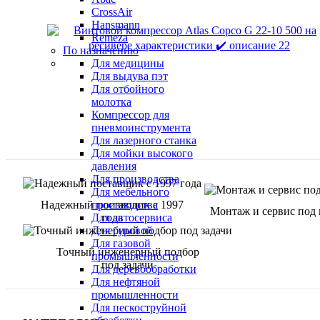
CrossAir
Hansmann
Remeza
По назначению
Для медицины
Для выдува пэт
Для отбойного
молотка
Компрессор для
пневмоинструмента
Для лазерного станка
Для мойки высокого
давления
Для производства
Для мебельного
Надежный поставщик с 1997
производства
Монтаж и сервис под
года
Для автосервиса
Для буровой
Для газовой
Точный инженерный подбор
промышленности
под задачи
Для деревообработки
Для нефтяной
промышленности
Для пескоструйной