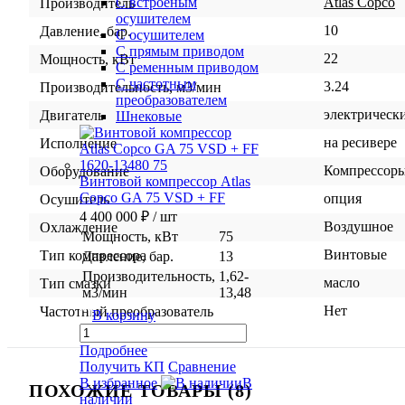
Atlas Copco
С встроеным
Производитель
осушителем
10
Давление, бар.
С осушителем
С прямым приводом
22
Мощность, кВт
С ременным приводом
С частотным
3.24
Производительность, м3/мин
преобразователем
электрическ
Двигатель
Шнековые
на ресивере
Исполнение
Компрессор
Оборудование
Винтовой компрессор Atlas
Copco GA 75 VSD + FF
опция
Осушитель
4 400 000 ₽
/ шт
Воздушное
Охлаждение
Мощность, кВт
75
Винтовые
Тип компрессора
Давление, бар.
13
Производительность,
1,62-
масло
Тип смазки
м3/мин
13,48
Нет
Частотный преобразователь
В корзину
Подробнее
Получить КП
Сравнение
В избранное
В
ПОХОЖИЕ ТОВАРЫ (8)
наличии