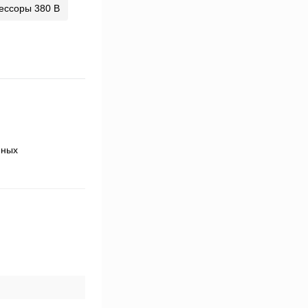
ессоры 380 В
нных