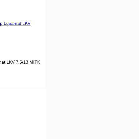
25
В корзину
К сравнению
В
аличии
at LKV 7.5/13 MITK
В корзину
К сравнению