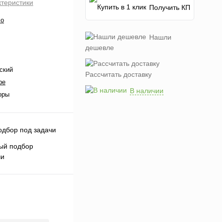
ктеристики
Получить КП
co
Нашли
дешевле
ский
Рассчитать доставку
ре
В наличии
оры
ый подбор
чи