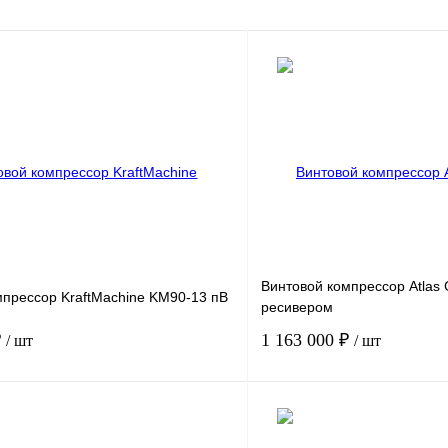
Винтовой компрессор Atlas 
мпрессор KraftMachine KM90-13 пВ
ресивером
₽
1 163 000 ₽
/ шт
/ шт
90
Мощность, кВт
.
13
Давление, бар.
9