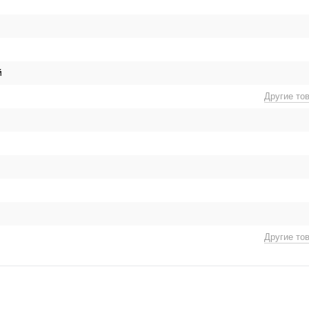
й
Другие то
Другие то