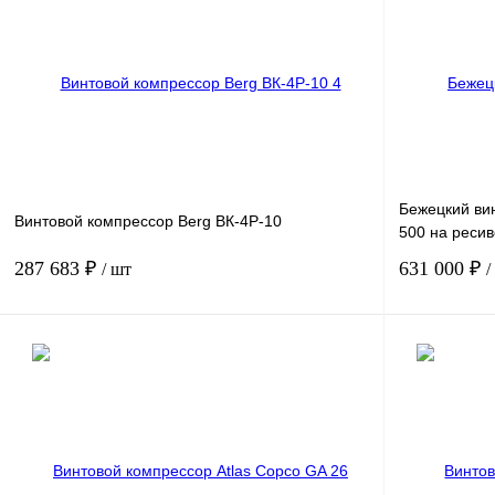
Производительность, м3/мин
27.6
Производитель
В корзину
Получить КП
К сравнению
Получить КП
В избранное
В
В избранное
наличии
Бежецкий ви
Винтовой компрессор Berg ВК-4Р-10
500 на реси
287 683 ₽
631 000 ₽
/ шт
/
Мощность, кВт
4
Мощность, кВт
Давление, бар.
10
Давление, бар
Производительность, м3/мин
0.45
Производитель
В корзину