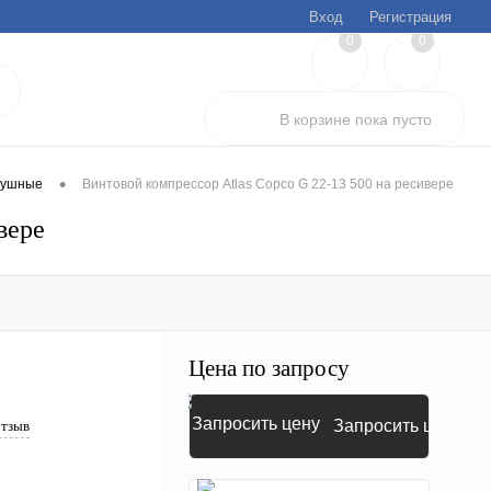
Вход
Регистрация
0
0
В корзине
пока
пусто
•
душные
Винтовой компрессор Atlas Copco G 22-13 500 на ресивере
вере
Цена по запросу
Запросить цену
отзыв