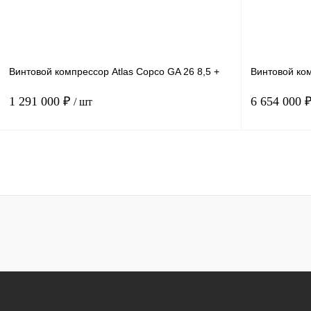
Получить КП
К сравнению
Получить КП
В избранное
В
В избранное
наличии
Винтовой компрессор Atlas Copco GA 26 8,5 +
Винтовой ком
1 291 000 ₽
6 654 000 
/ шт
Мощность, кВт
26
Мощность, кВт
Давление, бар.
8.5
Давление, бар
Производительность, м3/мин
4.57
Производитель
В корзину
Получить КП
К сравнению
Получить КП
В избранное
В
В избранное
наличии