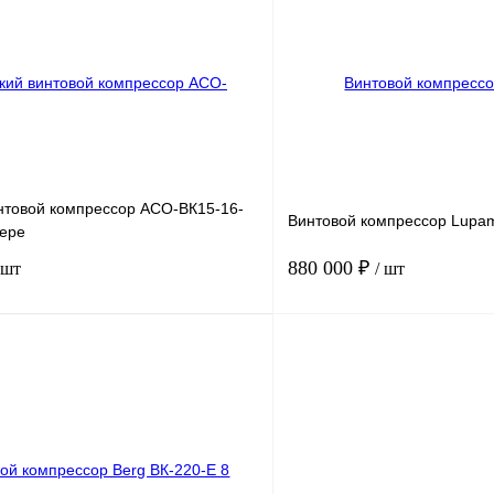
ность, м3/мин
12.5
Производительность, м3/мин
3.
В корзину
К сравнению
Получить КП
В
В избранное
наличии
н
нтовой компрессор АСО-ВК15-16-
Винтовой компрессор Lupam
вере
880 000 ₽
 шт
/ шт
15
Мощность, кВт
8
.
16
Давление, бар.
13
ность, м3/мин
1.6
В корзину
Получить КП