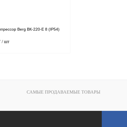
К сравнению
В избранное
н
В
наличии
прессор Berg ВК-220-E 8 (IP54)
₽
/ шт
220
.
8
ность, м3/мин
34.5
В корзину
САМЫЕ ПРОДАВАЕМЫЕ ТОВАРЫ
К сравнению
В
наличии