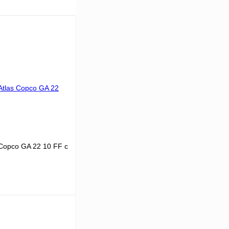
Copco GA 22 10 FF с
22
.8